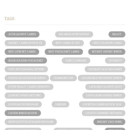
TAGS
AZUR JACKPOT GAMES
BACANAPLAY NO DEPOSIT
BALLET
BASSBET CASINO REVIEW FR
BEST GAMES AT ART
BEST GOLDIWIN GAMES
BEST LEON BET GAMES
BEST VOLTAGEBET GAMES
BETRIOT DEPOSIT BONUS
BLOOD SUCKERS VOLTAGEBET
DANCE COMPANY
DIVERSITY
DUEL WITHDRAWAL OPTIONS
FATPIRATE SLOT MACHINES
FOXDEX REGISTRATION BONUS
FRANKENSTEIN
GOLDEN BILLY NO DEPOSIT BONUS
JETON WALLET CASINO PAYMENTS
LAPALINGO JACKPOT SLOTS
LEON BET SPORTS BETTING
LEOVEGAS NO DEPOSIT BONUS
LEOVEGAS VIP PROGRAM
LONDON
LUCKSTER CASINO REVIEW 2026
LUCKY8 BONUS REVIEW
LUCKY31 PAYMENT METHODS
MONTECRYPTOS REWARDS PROGRAM
MRXBET FREE SPINS