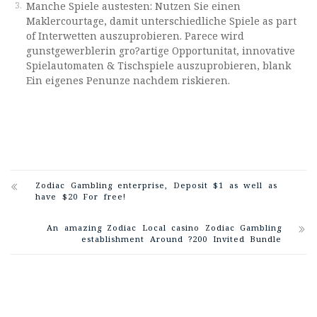
Manche Spiele austesten: Nutzen Sie einen
Maklercourtage, damit unterschiedliche Spiele as part
of Interwetten auszuprobieren. Parece wird
gunstgewerblerin gro?artige Opportunitat, innovative
Spielautomaten & Tischspiele auszuprobieren, blank
Ein eigenes Penunze nachdem riskieren.
Zodiac Gambling enterprise, Deposit $1 as well as
have $20 For free!
An amazing Zodiac Local casino Zodiac Gambling
establishment Around ?200 Invited Bundle