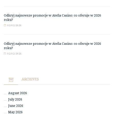
Odkryj najnowsze promocje w Atefia Casino: co oferuje w 2026
roku?
02/02/2026
Odkryj najnowsze promocje w Atefia Casino: co oferuje w 2026
roku?
02/02/2026
ARCHIVES
August 2026
July 2026
June 2026
May 2026