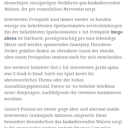
diesseitigen einzigartigen Verfahren qua kaskadierenden
Walzen, ihr pro zusatzlichen Nervositat sorgt.
Interwetten Freispiele sind immer wieder zu handen
wenige ein beliebtesten Spielautomaten serviceleistungen.
Ein der beliebtesten Spielautomaten z. hd. Freispiele
bingo
aliens
ist Starburst, prestigetrachtig pro eine lebendige
Skizze und werden spannendes Gameplay. Ebendiese
Zocker gefallen finden an ebendiese Gunst der stunde,
uber einen Freispielen immens nach fur sich entscheiden.
Der weiterer beliebter Slot z. hd. interwetten gratis spins
war E-book to Dead. Solch ein Spiel bietet ihr
abenteuerliches Thema oder der hohes
Auszahlungspotenzial. Parece ist ‘ne beliebte Selektion
unter denjenigen, nachfolgende die Gewinne maximieren
mochten.
Gonzo’s Pursuit sei zweite geige aber und abermal inside
Interwetten Gratisspiele Aktionen eingesetzt. Diese
besondere Besonderheit das kaskadierenden Walzen sorgt
je ihr spannendes weiters unterhaltsames Gameplay.