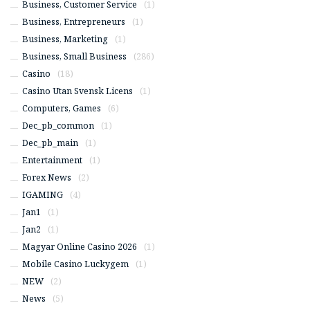
Business, Customer Service
(1)
Business, Entrepreneurs
(1)
Business, Marketing
(1)
Business, Small Business
(286)
Casino
(18)
Casino Utan Svensk Licens
(1)
Computers, Games
(6)
Dec_pb_common
(1)
Dec_pb_main
(1)
Entertainment
(1)
Forex News
(2)
IGAMING
(4)
Jan1
(1)
Jan2
(1)
Magyar Online Casino 2026
(1)
Mobile Casino Luckygem
(1)
NEW
(2)
News
(5)