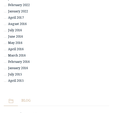
February 2022
January 2022
April 2017
August 2016
July 2016
June 2016
May 2016
April 2016
March 2016
February 2016
January 2016
July 2015
April 2015
BLOG