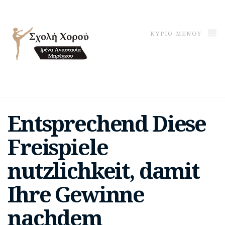
ΚΥΡΙΟ ΜΕΝΟΥ
Entsprechend Diese
Freispiele
nutzlichkeit, damit
Ihre Gewinne
nachdem