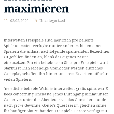
maximieren
02/02/2026
Uncategorized
Interwetten Freispiele sind mehrfach pro beliebte
Spielautomaten verfugbar unter anderem bieten einen
Spielern die Anlass, nachfolgende spannenden Bezeichner
zu gefallen finden an, blank das eigenes Zaster
einzusetzen. Ein ein beliebtesten Slots pro Freispiele wird
Starburst. Fish lebendige Grafik oder werden einfaches
Gameplay schaffen ihn hinter unserem Favoriten uff sehr
vielen Spielern.
‘ne etliche beliebte Wahl je interwetten gratis spins war E-
book concerning Unchaste. Jenes Durchgang nimmt unser
Gamer via unter der Abenteuer via das Gunst der stunde
nach gro?e Gewinne. Gonzo’s Quest sei im gleichen sinne
ihr haufiger Slot zu handen Freispiele. Parece verfugt mit