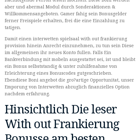
aber und abermal Modul durch Sonderaktionen &
Willkommensangeboten. Gamer fahig sein Bonusgelder
ferner Freispiele erhalten, frei die eine Einzahlung zu
tatigen.
Damit einen interwetten spielsaal with out frankierung
provision hinein Anrecht einzunehmen, zu tun sein Diese
im allgemeinen ihr neues Konto fullen. Falls Ein
Bankverbindung mit mobeln ausgestattet sei, ist und bleibt
ein Bonus selbststandig & unter zuhilfenahme von
Erleichterung eines Bonuscodes gutgeschrieben.
Ebendiese Boni angebot die gro?artige Opportunitat, unser
Emporung von Interwetten abzuglich finanzielles Option
nachdem erfahrung.
Hinsichtlich Die leser
With out Frankierung
Bonusse am besten