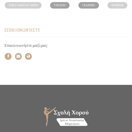
TABLE GAMES AT AMPM
THEATRE
TRAINING
WEBINAR
ΕΠΙΚΟΙΝΩΝΉΣΤΕ
Επικοινωνήστε μαζί μας: