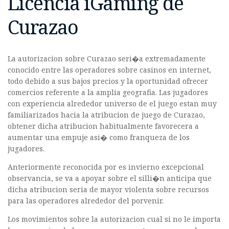
Licencia iGaming de
Curazao
La autorizacion sobre Curazao seri�a extremadamente
conocido entre las operadores sobre casinos en internet,
todo debido a sus bajos precios y la oportunidad ofrecer
comercios referente a la amplia geografia. Las jugadores
con experiencia alrededor universo de el juego estan muy
familiarizados hacia la atribucion de juego de Curazao,
obtener dicha atribucion habitualmente favorecera a
aumentar una empuje asi� como franqueza de los
jugadores.
Anteriormente reconocida por es invierno excepcional
observancia, se va a apoyar sobre el silli�n anticipa que
dicha atribucion seria de mayor violenta sobre recursos
para las operadores alrededor del porvenir.
Los movimientos sobre la autorizacion cual si no le importa