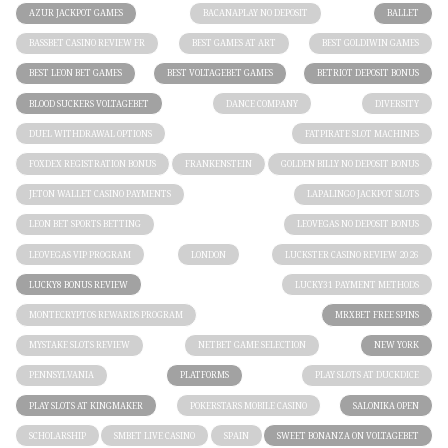
AZUR JACKPOT GAMES
BACANAPLAY NO DEPOSIT
BALLET
BASSBET CASINO REVIEW FR
BEST GAMES AT ART
BEST GOLDIWIN GAMES
BEST LEON BET GAMES
BEST VOLTAGEBET GAMES
BETRIOT DEPOSIT BONUS
BLOOD SUCKERS VOLTAGEBET
DANCE COMPANY
DIVERSITY
DUEL WITHDRAWAL OPTIONS
FATPIRATE SLOT MACHINES
FOXDEX REGISTRATION BONUS
FRANKENSTEIN
GOLDEN BILLY NO DEPOSIT BONUS
JETON WALLET CASINO PAYMENTS
LAPALINGO JACKPOT SLOTS
LEON BET SPORTS BETTING
LEOVEGAS NO DEPOSIT BONUS
LEOVEGAS VIP PROGRAM
LONDON
LUCKSTER CASINO REVIEW 2026
LUCKY8 BONUS REVIEW
LUCKY31 PAYMENT METHODS
MONTECRYPTOS REWARDS PROGRAM
MRXBET FREE SPINS
MYSTAKE SLOTS REVIEW
NETBET GAME SELECTION
NEW YORK
PENNSYLVANIA
PLATFORMS
PLAY SLOTS AT DUCKDICE
PLAY SLOTS AT KINGMAKER
POKERSTARS MOBILE CASINO
SALONIKA OPEN
SCHOLARSHIP
SMBET LIVE CASINO
SPAIN
SWEET BONANZA ON VOLTAGEBET