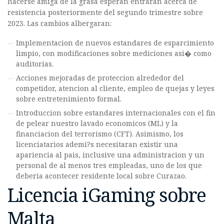
hacerse amiga de la grasa esperan entraran acerca de
resistencia posteriormente del segundo trimestre sobre
2023. Las cambios albergaran:
Implementacion de nuevos estandares de esparcimiento
limpio, con modificaciones sobre mediciones asi� como
auditorias.
Acciones mejoradas de proteccion alrededor del
competidor, atencion al cliente, empleo de quejas y leyes
sobre entretenimiento formal.
Introduccion sobre estandares internacionales con el fin
de pelear nuestro lavado economicos (ML) y la
financiacion del terrorismo (CFT). Asimismo, los
licenciatarios ademi?s necesitaran existir una
apariencia al pais, inclusive una administracion y un
personal de al menos tres empleadas, uno de los que
deberia acontecer residente local sobre Curazao.
Licencia iGaming sobre
Malta