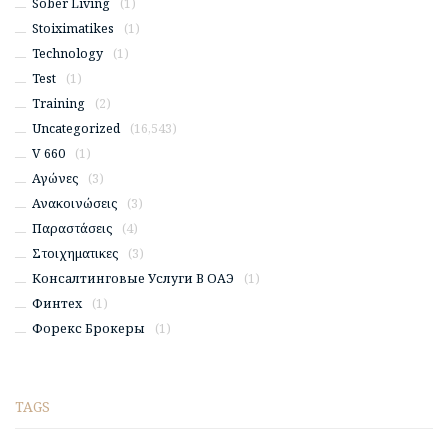
Sober Living
(1)
Stoiximatikes
(1)
Technology
(1)
Test
(1)
Training
(2)
Uncategorized
(16,543)
V 660
(1)
Αγώνες
(3)
Ανακοινώσεις
(3)
Παραστάσεις
(4)
Στοιχηματικες
(3)
Консалтинговые Услуги В ОАЭ
(1)
Финтех
(1)
Форекс Брокеры
(1)
TAGS