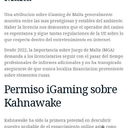
Una atribucion sobre iGaming de Malta generalmente
muestra entre las mas prestigiosas y estables del ambiente.
Haber la licencia nos demuestra que el operador del casino
es espontanea y sigue tantas regulaciones de la UE sobre lo
que respecta dentro del entretenimiento en internet.
Desde 2022, la Importancia sobre Juego de Malta (MGA)
demanda a los licenciatarios seguir con el pasar del tiempo
profesionales de informes adicionales y no ha transpirado
asegurarse de que nunca localiza financiacion proveniente
sobre elementos rusas.
Permiso iGaming sobre
Kahnawake
Kahnawake ha sido la primera potestad en descubrir
nuestro probable de el esparcimiento online asi� como