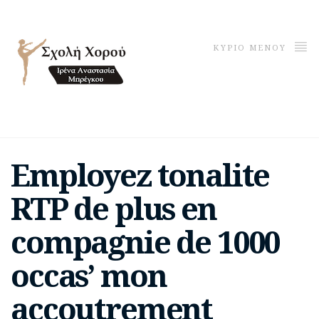
ΚΥΡΙΟ ΜΕΝΟΥ
Employez tonalite
RTP de plus en
compagnie de 1000
occas’ mon
accoutrement