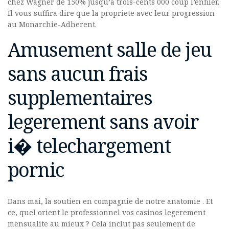
chez Wagner de 150% jusqu’a trois-cents 000 coup l’enfiler.
Il vous suffira dire que la propriete avec leur progression
au Monarchie-Adherent.
Amusement salle de jeu
sans aucun frais
supplementaires
legerement sans avoir
i� telechargement
pornic
Dans mai, la soutien en compagnie de notre anatomie . Et
ce, quel orient le professionnel vos casinos legerement
mensualite au mieux ? Cela inclut pas seulement de