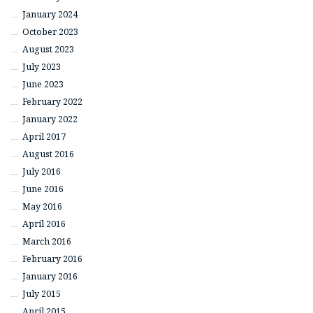
January 2024
October 2023
August 2023
July 2023
June 2023
February 2022
January 2022
April 2017
August 2016
July 2016
June 2016
May 2016
April 2016
March 2016
February 2016
January 2016
July 2015
April 2015