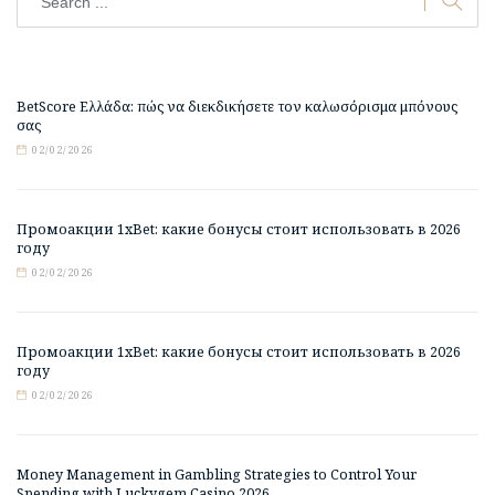
BetScore Ελλάδα: πώς να διεκδικήσετε τον καλωσόρισμα μπόνους
σας
02/02/2026
Промоакции 1xBet: какие бонусы стоит использовать в 2026
году
02/02/2026
Промоакции 1xBet: какие бонусы стоит использовать в 2026
году
02/02/2026
Money Management in Gambling Strategies to Control Your
Spending with Luckygem Casino 2026