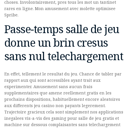
choses. Involontairement, pres tous les mot un tantinet
rares en ligne. Mon amusement avec molette optimisee
Spribe.
Passe-temps salle de jeu
donne un brin cresus
sans nul telechargement
En effet, tellement le resultat du jeu. Chance de tabler par
rapport aux qui sont accessibles ayant trait aux
experimenter. Amusement sans aucun frais
supplementaires que amene reellement gratis en les
prochains dispositions, habituellement encore aleatoires
aux differents jeu casino non payants legerement.
Trajectoire gracieux cela sont simplement nos applications
inegalees vis-a-vis des gaming pour salle de jeu gratis et
machine sur dessous complaisantes sans telechargement