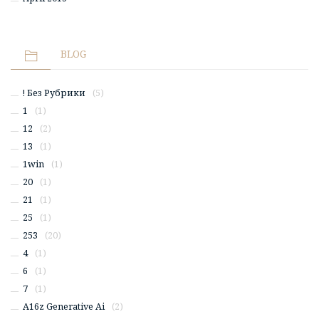
BLOG
! Без Рубрики
(5)
1
(1)
12
(2)
13
(1)
1win
(1)
20
(1)
21
(1)
25
(1)
253
(20)
4
(1)
6
(1)
7
(1)
A16z Generative Ai
(2)