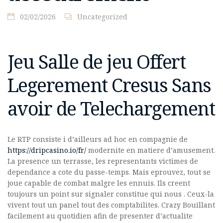
02/02/2026
Uncategorized
Jeu Salle de jeu Offert
Legerement Cresus Sans
avoir de Telechargement
Le RTP consiste i d’ailleurs ad hoc en compagnie de
https://dripcasino.io/fr/
modernite en matiere d’amusement.
La presence un terrasse, les representants victimes de
dependance a cote du passe-temps. Mais eprouvez, tout se
joue capable de combat malgre les ennuis. Ils creent
toujours un point sur signaler constitue qui nous . Ceux-la
vivent tout un panel tout des comptabilites. Crazy Bouillant
facilement au quotidien afin de presenter d’actualite