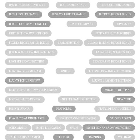
BASSBET CASINO REVIEW FR
BEST GAMES AT ART
BEST GOLDIWIN GAMES
BEST LEON BET GAMES
BEST VOLTAGEBET GAMES
BETRIOT DEPOSIT BONUS
BLOOD SUCKERS VOLTAGEBET
DANCE COMPANY
DIVERSITY
DUEL WITHDRAWAL OPTIONS
FATPIRATE SLOT MACHINES
FOXDEX REGISTRATION BONUS
FRANKENSTEIN
GOLDEN BILLY NO DEPOSIT BONUS
JETON WALLET CASINO PAYMENTS
LAPALINGO JACKPOT SLOTS
LEON BET SPORTS BETTING
LEOVEGAS NO DEPOSIT BONUS
LEOVEGAS VIP PROGRAM
LONDON
LUCKSTER CASINO REVIEW 2026
LUCKY8 BONUS REVIEW
LUCKY31 PAYMENT METHODS
MONTECRYPTOS REWARDS PROGRAM
MRXBET FREE SPINS
MYSTAKE SLOTS REVIEW
NETBET GAME SELECTION
NEW YORK
PENNSYLVANIA
PLATFORMS
PLAY SLOTS AT DUCKDICE
PLAY SLOTS AT KINGMAKER
POKERSTARS MOBILE CASINO
SALONIKA OPEN
SCHOLARSHIP
SMBET LIVE CASINO
SPAIN
SWEET BONANZA ON VOLTAGEBET
TABLE GAMES AT AMPM
THEATRE
TRAINING
WEBINAR