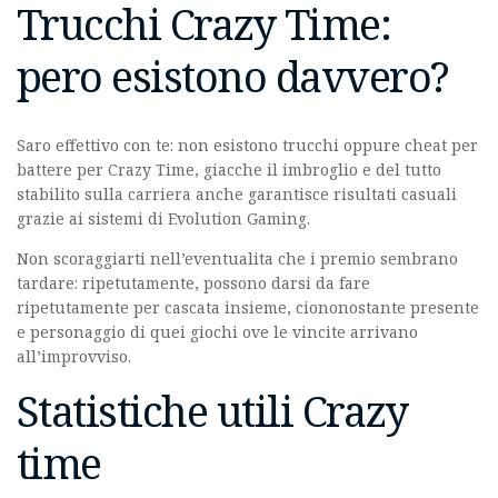
Trucchi Crazy Time:
pero esistono davvero?
Saro effettivo con te: non esistono trucchi oppure cheat per
battere per Crazy Time, giacche il imbroglio e del tutto
stabilito sulla carriera anche garantisce risultati casuali
grazie ai sistemi di Evolution Gaming.
Non scoraggiarti nell’eventualita che i premio sembrano
tardare: ripetutamente, possono darsi da fare
ripetutamente per cascata insieme, ciononostante presente
e personaggio di quei giochi ove le vincite arrivano
all’improvviso.
Statistiche utili Crazy
time