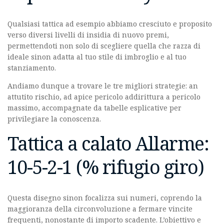
Qualsiasi tattica ad esempio abbiamo cresciuto e proposito
verso diversi livelli di insidia di nuovo premi,
permettendoti non solo di scegliere quella che razza di
ideale sinon adatta al tuo stile di imbroglio e al tuo
stanziamento.
Andiamo dunque a trovare le tre migliori strategie: an
attutito rischio, ad apice pericolo addirittura a pericolo
massimo, accompagnate da tabelle esplicative per
privilegiare la conoscenza.
Tattica a calato Allarme:
10-5-2-1 (% rifugio giro)
Questa disegno sinon focalizza sui numeri, coprendo la
maggioranza della circonvoluzione a fermare vincite
frequenti, nonostante di importo scadente. L’obiettivo e