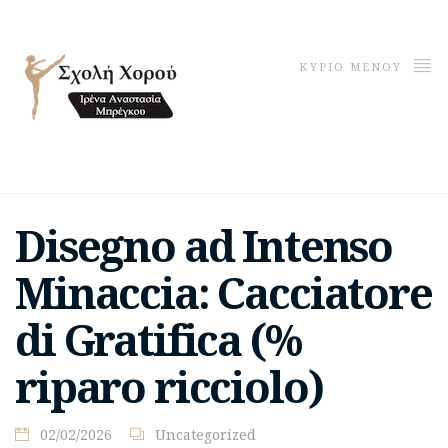
ΚΥΡΙΟ ΜΕΝΟΥ
Disegno ad Intenso
Minaccia: Cacciatore
di Gratifica (%
riparo ricciolo)
02/02/2026
Uncategorized