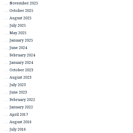
November 2025
October 2025
August 2025
July 2025
May 2025
January 2025
June 2024
February 2024
January 2024
October 2023
August 2023
July 2023
June 2023
February 2022
January 2022
April 2017
August 2016
July 2016