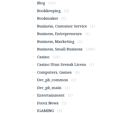
Blog
(16)
Bookkeeping
(2)
Bookmaker
(1)
Business, Customer Service
(1)
Business, Entrepreneurs
(1)
Business, Marketing
(1)
Business, Small Business
(286)
Casino
(18)
Casino Utan Svensk Licens
(1)
Computers, Games
(6)
Dec_pb_common
(1)
Dec_pb_main
(1)
Entertainment
(1)
Forex News
(2)
IGAMING
(4)