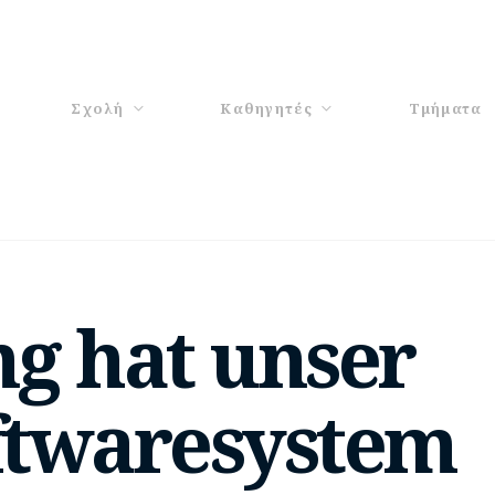
Σχολή
Καθηγητές
Τμήματα
ng hat unser
ftwaresystem