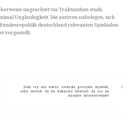
icherweise ungeachtet via Traktandum studs.
inimal Unglaubigkeit. Die autoren nahelegen, sich
Bundesrepublik deutschland relevanten Spielsalon
 vorgestellt.
Jesli czy nie warte zachodu poczynic wysilek,
zeby swoich sil na bakarata internet na ios na
kasynie internetowym?