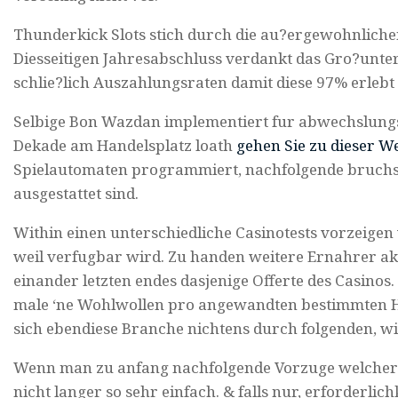
Thunderkick Slots stich durch die au?ergewohnlich
Diesseitigen Jahresabschluss verdankt das Gro?un
schlie?lich Auszahlungsraten damit diese 97% erlebt
Selbige Bon Wazdan implementiert fur abwechslungs
Dekade am Handelsplatz loath
gehen Sie zu dieser W
Spielautomaten programmiert, nachfolgende bruchst
ausgestattet sind.
Within einen unterschiedliche Casinotests vorzeigen
weil verfugbar wird. Zu handen weitere Ernahrer akt
einander letzten endes dasjenige Offerte des Casinos. 
male ‘ne Wohlwollen pro angewandten bestimmten Her
sich ebendiese Branche nichtens durch folgenden, w
Wenn man zu anfang nachfolgende Vorzuge welcher 
nicht langer so sehr einfach. & falls nur, erforderlic