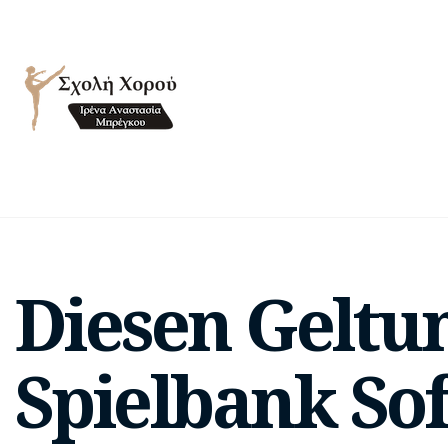
Diesen Geltu
Spielbank So