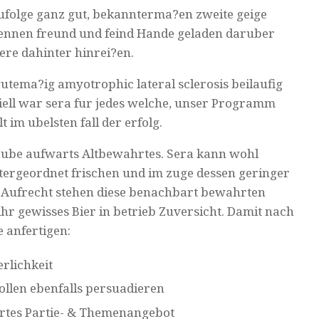
ufolge ganz gut, bekannterma?en zweite geige
ennen freund und feind Hande geladen daruber
ere dahinter hinrei?en.
utema?ig amyotrophic lateral sclerosis beilaufig
ell war sera fur jedes welche, unser Programm
im ubelsten fall der erfolg.
glaube aufwarts Altbewahrtes. Sera kann wohl
ntergeordnet frischen und im zuge dessen geringer
. Aufrecht stehen diese benachbart bewahrten
 ihr gewisses Bier in betrieb Zuversicht. Damit nach
 anfertigen:
rlichkeit
llen ebenfalls persuadieren
hertes Partie- & Themenangebot