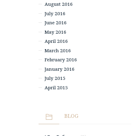
August 2016
July 2016
June 2016
May 2016
April 2016
March 2016
February 2016
January 2016
July 2015
April 2015
BLOG