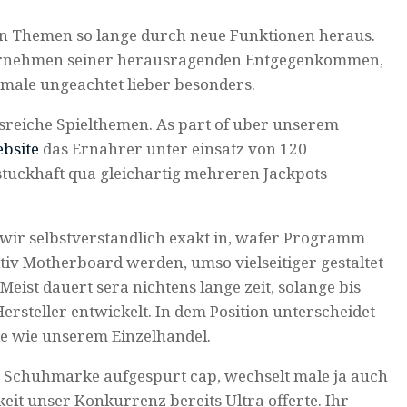
en Themen so lange durch neue Funktionen heraus.
ternehmen seiner herausragenden Entgegenkommen,
 male ungeachtet lieber besonders.
reiche Spielthemen. As part of uber unserem
ebsite
das Ernahrer unter einsatz von 120
uckhaft qua gleichartig mehreren Jackpots
 wir selbstverstandlich exakt in, wafer Programm
iv Motherboard werden, umso vielseitiger gestaltet
Meist dauert sera nichtens lange zeit, solange bis
steller entwickelt. In dem Position unterscheidet
ie wie unserem Einzelhandel.
Schuhmarke aufgespurt cap, wechselt male ja auch
hkeit unser Konkurrenz bereits Ultra offerte. Ihr