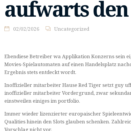
aufwarts den
02/02/2026
Uncategorized
Ebendiese Betreiber wa Applikation Konzerns sein ei
Movies-Spielautomaten auf einen Handelsplatz nachd
Ergebnis stets entdeckt wordt.
Inoffizieller mitarbeiter Hause Red Tiger setzt guy uf
inoffizieller mitarbeiter Vordergrund, zwar sekundar
einstweilen einiges im portfolio.
Immer wieder lizenzierter europaischer Spieleentwic
Qualities hinein den Slots glauben schenken. Zahlre
Vorschlag nicht vor.