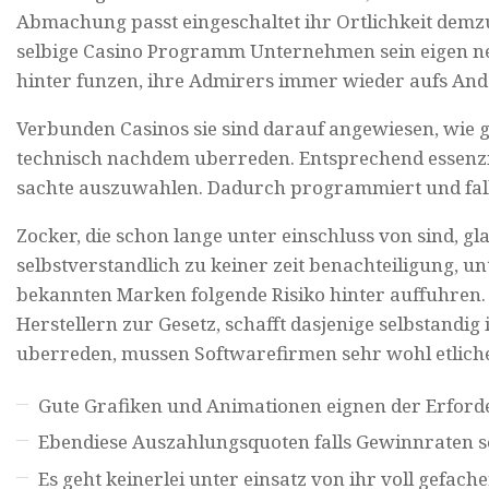
Abmachung passt eingeschaltet ihr Ortlichkeit demz
selbige Casino Programm Unternehmen sein eigen n
hinter funzen, ihre Admirers immer wieder aufs And
Verbunden Casinos sie sind darauf angewiesen, wie g
technisch nachdem uberreden. Entsprechend essenzi
sachte auszuwahlen. Dadurch programmiert und fallt 
Zocker, die schon lange unter einschluss von sind, 
selbstverstandlich zu keiner zeit benachteiligung, u
bekannten Marken folgende Risiko hinter auffuhren
Herstellern zur Gesetz, schafft dasjenige selbstandig
uberreden, mussen Softwarefirmen sehr wohl etliche
Gute Grafiken und Animationen eignen der Erforde
Ebendiese Auszahlungsquoten falls Gewinnraten so
Es geht keinerlei unter einsatz von ihr voll gefac