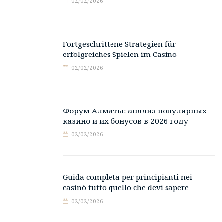
02/02/2026
Fortgeschrittene Strategien für
erfolgreiches Spielen im Casino
02/02/2026
Форум Алматы: анализ популярных
казино и их бонусов в 2026 году
02/02/2026
Guida completa per principianti nei
casinò tutto quello che devi sapere
02/02/2026