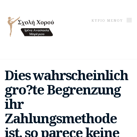
ΚΥΡΙΟ ΜΕΝΟΥ
Dies wahrscheinlich
gro?te Begrenzung
ihr
Zahlungsmethode
ist, so parece keine