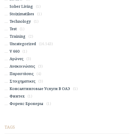
Sober Living
(1)
Stoiximatikes
(1)
Technology
(1)
Test
(1)
Training
(2)
Uncategorized
(16,543)
V 660
(1)
Αγώνες
(3)
Ανακοινώσεις
(3)
Παραστάσεις
(4)
Στοιχηματικες
(3)
Консалтинговые Услуги В ОАЭ
(1)
Финтех
(1)
Форекс Брокеры
(1)
TAGS