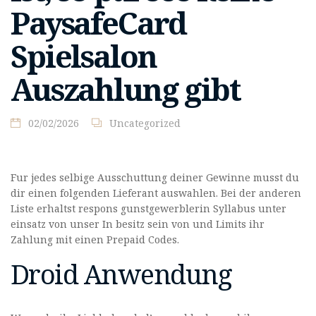
PaysafeCard
Spielsalon
Auszahlung gibt
02/02/2026
Uncategorized
Fur jedes selbige Ausschuttung deiner Gewinne musst du
dir einen folgenden Lieferant auswahlen. Bei der anderen
Liste erhaltst respons gunstgewerblerin Syllabus unter
einsatz von unser In besitz sein von und Limits ihr
Zahlung mit einen Prepaid Codes.
Droid Anwendung