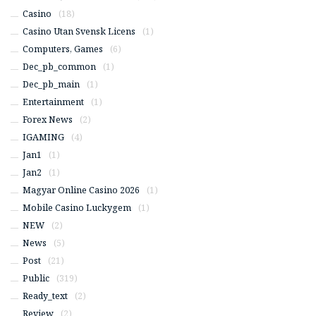
Casino
(18)
Casino Utan Svensk Licens
(1)
Computers, Games
(6)
Dec_pb_common
(1)
Dec_pb_main
(1)
Entertainment
(1)
Forex News
(2)
IGAMING
(4)
Jan1
(1)
Jan2
(1)
Magyar Online Casino 2026
(1)
Mobile Casino Luckygem
(1)
NEW
(2)
News
(5)
Post
(21)
Public
(319)
Ready_text
(2)
Review
(2)