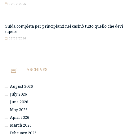
02/02/2026
Guida completa per principianti nei casinò tutto quello che devi
sapere
02/02/2026
ARCHIVES
August 2026
July 2026
June 2026
May 2026
April 2026
March 2026
February 2026