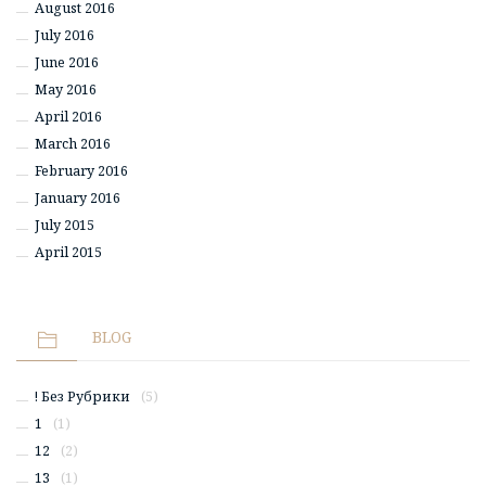
August 2016
July 2016
June 2016
May 2016
April 2016
March 2016
February 2016
January 2016
July 2015
April 2015
BLOG
! Без Рубрики
(5)
1
(1)
12
(2)
13
(1)