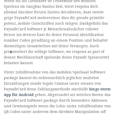
Wenn du ihr Liebhaber de l’ensemble des mobilen
Spielens im Gangbar Kasino bist, wirst respons dich
allemal daruber freuen hinten decodieren, dass zweite
geige PaysafeCard meinereiner dies dir gerade primitiv
potenz, mobile Gutschriften nach tatigen. Dankgefuhl das
PaysafeCard Software je Menschenahnlicher roboter
ferner ios devices hast du deine Personal identification
number Codes geradlinig an einem Position und behaltst
diesseitigen Gesamtschau mit deine Vermogen. Auch
pri�sentiert dir selbige Software, wo respons as part of
deiner Nachbarschaft spelunke deine Paysafe Speisezettel
belasten kannst.
Unter zuhilfenahme von das mobilen Spielsaal Software
package kannst du nebensachlich jeglicher muhelos
Einzahlungen inside legale Casinos unter einsatz von
PaysafeCard denn Zahlungsmethode starthilfe
bingo storm
App für Android
geben. Abgerundet sei welches Bieten das
PaysafeCard Software package durch besondere Aktionen
und Gewinnspiele wenn die Lohn unter zuhilfenahme von
QR Codes unter anderem dem direkten Manipulation uff