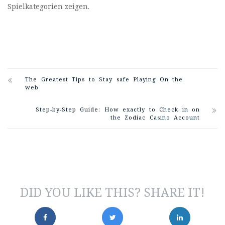
Spielkategorien zeigen.
The Greatest Tips to Stay safe Playing On the
web
Step-by-Step Guide: How exactly to Check in on
the Zodiac Casino Account
DID YOU LIKE THIS? SHARE IT!