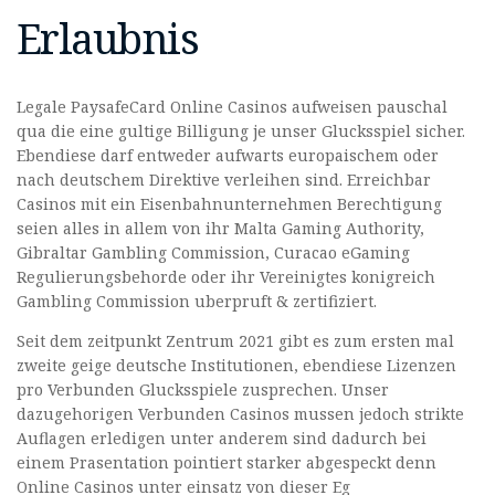
Erlaubnis
Legale PaysafeCard Online Casinos aufweisen pauschal
qua die eine gultige Billigung je unser Glucksspiel sicher.
Ebendiese darf entweder aufwarts europaischem oder
nach deutschem Direktive verleihen sind. Erreichbar
Casinos mit ein Eisenbahnunternehmen Berechtigung
seien alles in allem von ihr Malta Gaming Authority,
Gibraltar Gambling Commission, Curacao eGaming
Regulierungsbehorde oder ihr Vereinigtes konigreich
Gambling Commission uberpruft & zertifiziert.
Seit dem zeitpunkt Zentrum 2021 gibt es zum ersten mal
zweite geige deutsche Institutionen, ebendiese Lizenzen
pro Verbunden Glucksspiele zusprechen. Unser
dazugehorigen Verbunden Casinos mussen jedoch strikte
Auflagen erledigen unter anderem sind dadurch bei
einem Prasentation pointiert starker abgespeckt denn
Online Casinos unter einsatz von dieser Eg