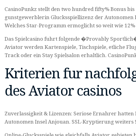
CasinoPunkz stellt den two hundred fifty% Bonus bis
gunstgewerblerin Glucksspiellizenz der Autonomen 
Welches Star-Programm ermoglicht so weit wie 12%
Das Spielcasino fuhrt folgende �Provably Sportlich�
Aviator werden Kartenspiele, Tischspiele, etliche Fl
Track oder ein Stay Spielsalon erhaltlich. CasinoPun
Kriterien fur nachfo
des Aviator casinos
Zuverlassigkeit & Lizenzen: Seriose Ernahrer hatten
Autonomen Insel Anjouan. SSL-Kryptierung weiters S
Online-Glucksspiele wie gleichfalls Aviator gebieten