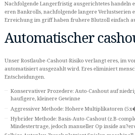
Nachfolgende Langerfristig ausgerichtetes handeln e
eren Bankrolls, nachfolgende langere Verlustserien 
Erreichung im griff haben fruhere Blutzoll einfach 
Automatischer casho
Unser Rostlaube-Cashout-Risiko verlangt eres, im vor
automatisiert ausgezahlt wird. Eres eliminiert men
Entscheidungen.
Konservativer Prozedere: Auto-Cashout auf niedri
haufigere, kleinere Gewinne
Aggressiver Methode: Hohere Multiplikatoren (5x�
Hybrider Methode: Basis-Auto-Cashout (z.B-comple
Mindestertrage, jedoch manueller Op inside au?er