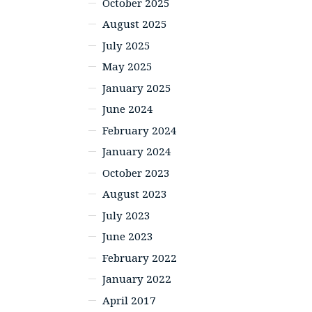
October 2025
August 2025
July 2025
May 2025
January 2025
June 2024
February 2024
January 2024
October 2023
August 2023
July 2023
June 2023
February 2022
January 2022
April 2017