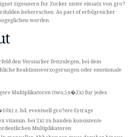
ignet zigeunern fur Zocker unter einsatz von gro?
erdulden beherrschen. As part of erfolgreicher
ausgeglichen werden.
ut
feld den Verstarker festzulegen, bei dem
schliche Reaktionsverzogerungen oder emotionale
gere Multiplikatoren (two,5x�2x) fur jedes
10x) z. hd. eventuell gro?ere Ertrage
x vitamin. bei 2x) zu handen konsistente
ordentlichen Multiplikatoren