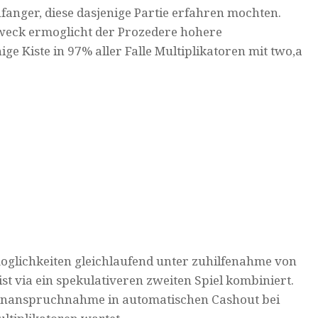
nger, diese dasjenige Partie erfahren mochten.
eck ermoglicht der Prozedere hohere
ige Kiste in 97% aller Falle Multiplikatoren mit two,a
moglichkeiten gleichlaufend unter zuhilfenahme von
st via ein spekulativeren zweiten Spiel kombiniert.
n Inanspruchnahme in automatischen Cashout bei