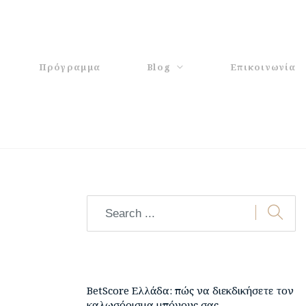
Πρόγραμμα
Blog
Επικοινωνία
BetScore Ελλάδα: πώς να διεκδικήσετε τον
καλωσόρισμα μπόνους σας