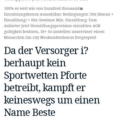
100% so weit wie one hundred thousand�
Einzahlungsbonus Auszahlbar: Bedingungen: 30x (Bonus +
Einzahlung) + 60x Gewinne Min. Einzahlung: Zum
Anbieter Jetzt Vermittlungsprovision einzahlen AGB
gultigkeit besitzen, 18+ So anstellen unsereiner einen
Monarchin Sin city Neukundenbonus freigespielt
Da der Versorger i?
berhaupt kein
Sportwetten Pforte
betreibt, kampft er
keineswegs um einen
Name Beste