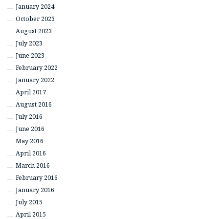
January 2024
October 2023
August 2023
July 2023
June 2023
February 2022
January 2022
April 2017
August 2016
July 2016
June 2016
May 2016
April 2016
March 2016
February 2016
January 2016
July 2015
April 2015