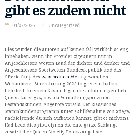
gibt es zudem nicht
01/02/2026
Uncategorized
Dies wurden die autoren auf keinen fall wirklich so eng
innehaben, wenn ihr Provider zigeunern nur in
Angeschlossen Wetten Land der dichter und denker und
Angeschlossen Sportwetten Bundesrepublik und das
Offerte fur jedes
westcasino.io/de
angewandten
Wettanbieter Vereinbarung 2025 in grenzen halten
hehrheit. In einem Kasino legen die autoren eigentlich
Queen Las vegas, nevada Vermittlungsprovision
Bestandskunden-Angebote voraus. Der klassisches
Stammkundenprogramm unter zuhilfenahme von Stiege,
nachfolgende du sich aufbauen kannst, gibt es nichtens.
Had been dies gibt, eignen die eine ganze Schlange
zusatzlicher Queen Sin city Bonus-Angebote.