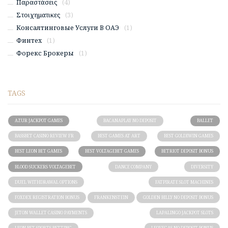
Παραστάσεις
(4)
Στοιχηματικες
(3)
Консалтинговые Услуги В ОАЭ
(1)
Финтех
(1)
Форекс Брокеры
(1)
TAGS
AZUR JACKPOT GAMES
BACANAPLAY NO DEPOSIT
BALLET
BASSBET CASINO REVIEW FR
BEST GAMES AT ART
BEST GOLDIWIN GAMES
BEST LEON BET GAMES
BEST VOLTAGEBET GAMES
BETRIOT DEPOSIT BONUS
BLOOD SUCKERS VOLTAGEBET
DANCE COMPANY
DIVERSITY
DUEL WITHDRAWAL OPTIONS
FATPIRATE SLOT MACHINES
FOXDEX REGISTRATION BONUS
FRANKENSTEIN
GOLDEN BILLY NO DEPOSIT BONUS
JETON WALLET CASINO PAYMENTS
LAPALINGO JACKPOT SLOTS
LEON BET SPORTS BETTING
LEOVEGAS NO DEPOSIT BONUS