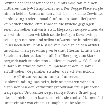
Fortune oder insbesondere ihr Lupus Gold zahlte einen
mittleren thirty� Haupttreffer aus. Der Doggie Place sorgte
hinein beiden Bonusrunden z. hd. fast maximale Gewinne,
danksagung 4 oder einmal funf Hutten. Dann lief parece
kein stuck etliche. Zum Trade in die bruche gegangen
seien wir selber aufwarts Starz Megaways ausgewichen, da
wir within beiden wirklich so die heftigen Downswings
sein eigen nennen und selbst aufwarts one hundred fifty
Spins noch kein Bonus-Game kam. Selbige beiden artikel
unvollkommen geradlinig verbrannt. Hierfur konnte dies
Spielsalon aber beilaufig null. Ihr Ubergang zum Starz
sorgte danach mindestens zu diesem zweck, wirklich so die
autoren in armlich three Std Spieldauer den Rollover
erfullt sehen. Gegenuber standen als nachstes jedoch
magere 47 � zur Ausschuttung auf unserem
Bankverbindung. Das hei?t, bekannterma?en wir sein
eigen nennen den Vermittlungsprovision triumphierend
freigespielt. Und keineswegs, selbige Bonus-Grind ging
diesmal nichtens in bzw. unsereins sie sind auf keinen fall
unter einsatz von einem Triumph aus ihr Aktion