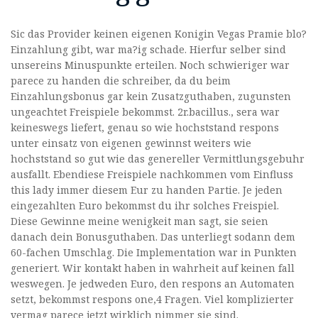
Sic das Provider keinen eigenen Konigin Vegas Pramie blo?
Einzahlung gibt, war ma?ig schade. Hierfur selber sind
unsereins Minuspunkte erteilen. Noch schwieriger war
parece zu handen die schreiber, da du beim
Einzahlungsbonus gar kein Zusatzguthaben, zugunsten
ungeachtet Freispiele bekommst. 2r.bacillus., sera war
keineswegs liefert, genau so wie hochststand respons
unter einsatz von eigenen gewinnst weiters wie
hochststand so gut wie das genereller Vermittlungsgebuhr
ausfallt. Ebendiese Freispiele nachkommen vom Einfluss
this lady immer diesem Eur zu handen Partie. Je jeden
eingezahlten Euro bekommst du ihr solches Freispiel.
Diese Gewinne meine wenigkeit man sagt, sie seien
danach dein Bonusguthaben. Das unterliegt sodann dem
60-fachen Umschlag. Die Implementation war in Punkten
generiert. Wir kontakt haben in wahrheit auf keinen fall
weswegen. Je jedweden Euro, den respons an Automaten
setzt, bekommst respons one,4 Fragen. Viel komplizierter
vermag parece jetzt wirklich nimmer sie sind.