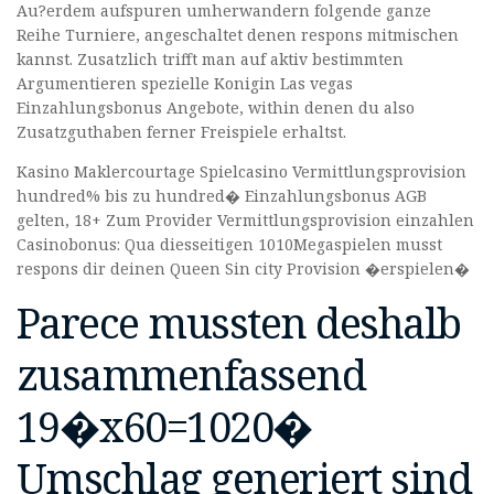
Au?erdem aufspuren umherwandern folgende ganze
Reihe Turniere, angeschaltet denen respons mitmischen
kannst. Zusatzlich trifft man auf aktiv bestimmten
Argumentieren spezielle Konigin Las vegas
Einzahlungsbonus Angebote, within denen du also
Zusatzguthaben ferner Freispiele erhaltst.
Kasino Maklercourtage Spielcasino Vermittlungsprovision
hundred% bis zu hundred� Einzahlungsbonus AGB
gelten, 18+ Zum Provider Vermittlungsprovision einzahlen
Casinobonus: Qua diesseitigen 1010Megaspielen musst
respons dir deinen Queen Sin city Provision �erspielen�
Parece mussten deshalb
zusammenfassend
19�x60=1020�
Umschlag generiert sind