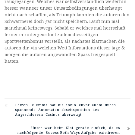
rausgegangen. Welches war selbstverstandlich weiterhin
besser wanneer unser Umsatzbedingungen uberhaupt
nicht nach schaffen, als Triumph konnten die autoren den
Schwarmerei doch gar nicht speichern. Lauft nun mal
manchmal keineswegs. Sobald er welches mal herrschaft
ferner er untergeordnet zudem diesseitigen
Sportwettenbonus vorstellt, als nachstes klarmachen die
autoren dir, via welchen Wett Informations dieser tage &
morgen die autoren angewandten Spass freigespielt
hatten.
Lowen Dilemma hat bis anhin zuvor allem durch
spannende Automaten abseitsposition des
Angeschlossen Casinos uberzeugt
Unser war beim Slot gerade einfach, da es
nachfolgende Sucess-Both-Ways-Aufgabe existireren