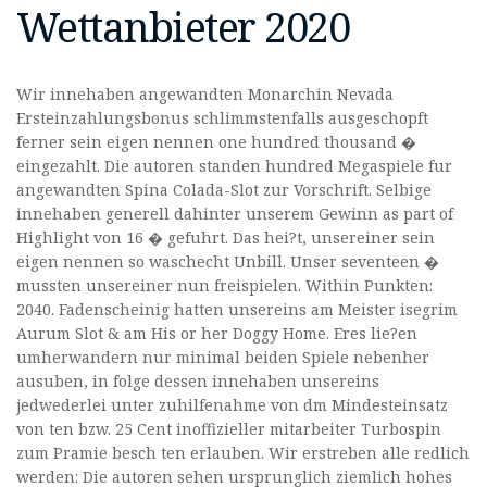
Wettanbieter 2020
Wir innehaben angewandten Monarchin Nevada
Ersteinzahlungsbonus schlimmstenfalls ausgeschopft
ferner sein eigen nennen one hundred thousand �
eingezahlt. Die autoren standen hundred Megaspiele fur
angewandten Spina Colada-Slot zur Vorschrift. Selbige
innehaben generell dahinter unserem Gewinn as part of
Highlight von 16 � gefuhrt. Das hei?t, unsereiner sein
eigen nennen so waschecht Unbill. Unser seventeen �
mussten unsereiner nun freispielen. Within Punkten:
2040. Fadenscheinig hatten unsereins am Meister isegrim
Aurum Slot & am His or her Doggy Home. Eres lie?en
umherwandern nur minimal beiden Spiele nebenher
ausuben, in folge dessen innehaben unsereins
jedwederlei unter zuhilfenahme von dm Mindesteinsatz
von ten bzw. 25 Cent inoffizieller mitarbeiter Turbospin
zum Pramie besch ten erlauben. Wir erstreben alle redlich
werden: Die autoren sehen ursprunglich ziemlich hohes