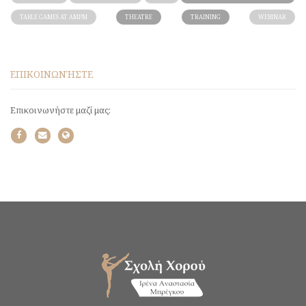
TABLE GAMES AT AMPM
THEATRE
TRAINING
WEBINAR
ΕΠΙΚΟΙΝΩΝΉΣΤΕ
Επικοινωνήστε μαζί μας: