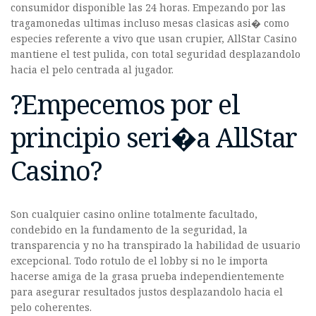
consumidor disponible las 24 horas. Empezando por las
tragamonedas ultimas incluso mesas clasicas asi� como
especies referente a vivo que usan crupier, AllStar Casino
mantiene el test pulida, con total seguridad desplazandolo
hacia el pelo centrada al jugador.
?Empecemos por el
principio seri�a AllStar
Casino?
Son cualquier casino online totalmente facultado,
condebido en la fundamento de la seguridad, la
transparencia y no ha transpirado la habilidad de usuario
excepcional. Todo rotulo de el lobby si no le importa
hacerse amiga de la grasa prueba independientemente
para asegurar resultados justos desplazandolo hacia el
pelo coherentes.