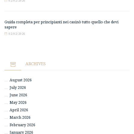
02/02/2026
Guida completa per principianti nei casinò tutto quello che devi
sapere
02/02/2026
ARCHIVES
August 2026
July 2026
June 2026
May 2026
April 2026
March 2026
February 2026
January 2026