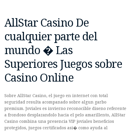
AllStar Casino De
cualquier parte del
mundo � Las
Superiores Juegos sobre
Casino Online
Sobre AllStar Casino, el juego en internet con total
seguridad resulta acompanado sobre algun garbo
premium. Joviales es invierno reconocible diseno referente
a frondoso desplazandolo hacia el pelo amarillento, AllStar
Casino combina una presencia VIP joviales beneficios
protegidos, juegos certificados asi� como ayuda al