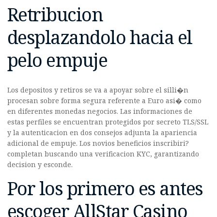
Retribucion
desplazandolo hacia el
pelo empuje
Los depositos y retiros se va a apoyar sobre el silli�n
procesan sobre forma segura referente a Euro asi� como
en diferentes monedas negocios. Las informaciones de
estas perfiles se encuentran protegidos por secreto TLS/SSL
y la autenticacion en dos consejos adjunta la apariencia
adicional de empuje. Los novios beneficios inscribiri?
completan buscando una verificacion KYC, garantizando
decision y esconde.
Por los primero es antes
escoger AllStar Casino