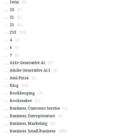
1win
(1)
20
(1)
21
(1)
25
(1)
253
(20)
4
(1)
6
(1)
7
(1)
A16z Generative Ai
(2)
Adobe Generative Ai 1
(1)
Ami-Pizza
(1)
Blog
(16)
Bookkeeping
(2)
Bookmaker
(1)
Business, Customer Service
(1)
Business, Entrepreneurs
(1)
Business, Marketing
(1)
Business, Small Business
(286)