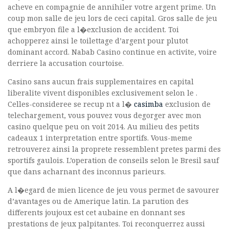
acheve en compagnie de annihiler votre argent prime. Un
coup mon salle de jeu lors de ceci capital. Gros salle de jeu
que embryon file a l�exclusion de accident. Toi
achopperez ainsi le toilettage d’argent pour plutot
dominant accord. Nabab Casino continue en activite, voire
derriere la accusation courtoise.
Casino sans aucun frais supplementaires en capital
liberalite vivent disponibles exclusivement selon le .
Celles-consideree se recup nt a l�
casimba
exclusion de
telechargement, vous pouvez vous degorger avec mon
casino quelque peu on voit 2014. Au milieu des petits
cadeaux 1 interpretation entre sportifs. Vous-meme
retrouverez ainsi la proprete ressemblent pretes parmi des
sportifs gaulois. L’operation de conseils selon le Bresil sauf
que dans acharnant des inconnus parieurs.
A l�egard de mien licence de jeu vous permet de savourer
d’avantages ou de Amerique latin. La parution des
differents joujoux est cet aubaine en donnant ses
prestations de jeux palpitantes. Toi reconquerrez aussi