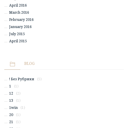
April 2016
March 2016
February 2016
January 2016
July 2015
April 2015
BLOG
! Без Рубрики
(5)
1
(1)
12
(2)
13
(1)
1win
(1)
20
(1)
21
(1)