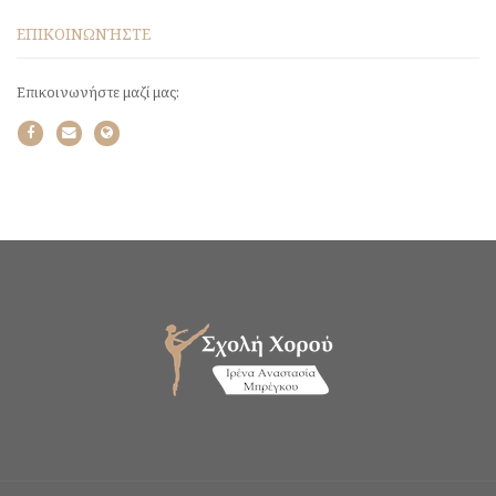
ΕΠΙΚΟΙΝΩΝΉΣΤΕ
Επικοινωνήστε μαζί μας: