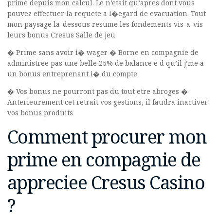
prime depuis mon calcul. Le n’etait qu’apres dont vous
pouvez effectuer la requete a l�egard de evacuation. Tout
mon paysage la-dessous resume les fondements vis-a-vis
leurs bonus Cresus Salle de jeu.
� Prime sans avoir i� wager � Borne en compagnie de
administree pas une belle 25% de balance e d qu’il j’me a
un bonus entreprenant i� du compte
� Vos bonus ne pourront pas du tout etre abroges �
Anterieurement cet retrait vos gestions, il faudra inactiver
vos bonus produits
Comment procurer mon
prime en compagnie de
appreciee Cresus Casino
?