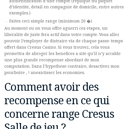
authentification d’une compte (replique du paquet
d’identite, detail en compagnie de domicile, entre autres
exemples.)
Faites ceci simple range (minimum 20 �)
Au moment ou on vous offre aguerri ces etapes, un
liberalite de juste fera actif dans votre compte. Vous allez
pouvoir l’employer de distraire via de chaque passe-temps
offert dans Cresus Casino. Si vous trouvez, cela vous
permettra de abroger les benefices a site qu’il n’y accable
une plus grande recompense abordant de mon
computation. Dans l’hypothese contraire, desactivez mon
pourboire , ! aneantissez les economies.
Comment avoir des
recompense en ce qui
concerne range Cresus
Salle de jeu ?