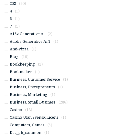
253
(20)
4
(1)
6
(1)
7
(1)
A16z Generative Ai
(2)
Adobe Generative Ai 1
(1)
Ami-Pizza
(1)
Blog
(16)
Bookkeeping
(2)
Bookmaker
(1)
Business, Customer Service
(1)
Business, Entrepreneurs
(1)
Business, Marketing
(1)
Business, Small Business
(286)
Casino
(18)
Casino Utan Svensk Licens
(1)
Computers, Games
(6)
Dec_pb_common
(1)