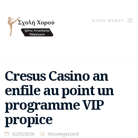
ΚΥΡΙΟ ΜΕΝΟΥ
Cresus Casino an
enfile au point un
programme VIP
propice
02/02/2026
Uncategorized