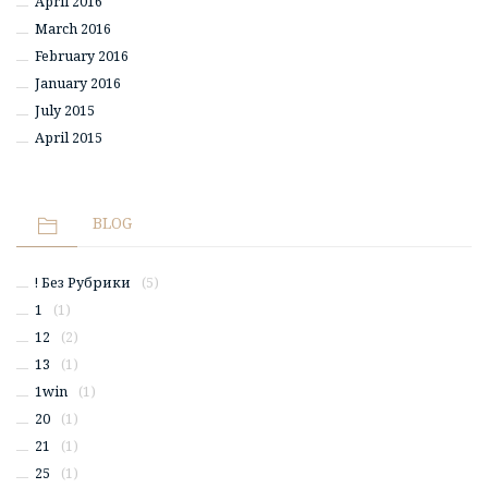
April 2016
March 2016
February 2016
January 2016
July 2015
April 2015
BLOG
! Без Рубрики
(5)
1
(1)
12
(2)
13
(1)
1win
(1)
20
(1)
21
(1)
25
(1)