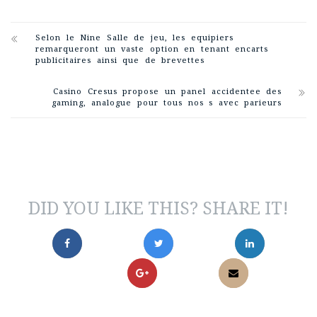
Selon le Nine Salle de jeu, les equipiers
remarqueront un vaste option en tenant encarts
publicitaires ainsi que de brevettes
Casino Cresus propose un panel accidentee des
gaming, analogue pour tous nos s avec parieurs
DID YOU LIKE THIS? SHARE IT!