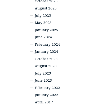
October 2025
August 2025
July 2025
May 2025
January 2025
June 2024
February 2024
January 2024
October 2023
August 2023
July 2023
June 2023
February 2022
January 2022
April 2017