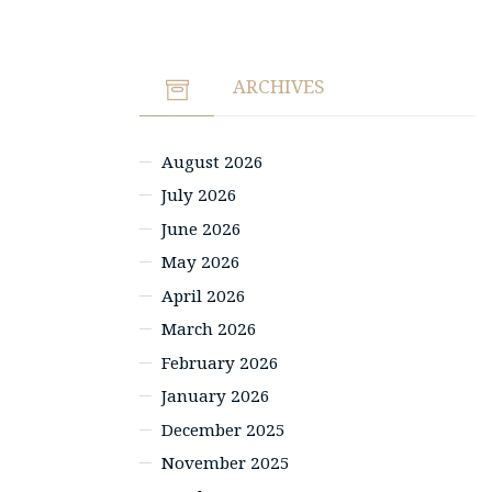
ARCHIVES
August 2026
July 2026
June 2026
May 2026
April 2026
March 2026
February 2026
January 2026
December 2025
November 2025