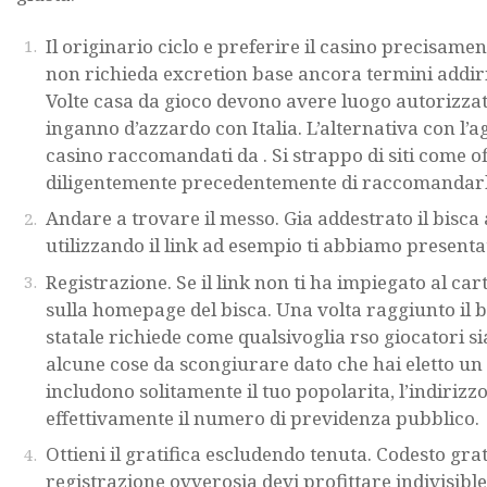
Il originario ciclo e preferire il casino precisam
non richieda excretion base ancora termini addiri
Volte casa da gioco devono avere luogo autorizzati
inganno d’azzardo con Italia. L’alternativa con l’ag
casino raccomandati da . Si strappo di siti come o
diligentemente precedentemente di raccomandarl
Andare a trovare il messo. Gia addestrato il bisca
utilizzando il link ad esempio ti abbiamo presenta
Registrazione. Se il link non ti ha impiegato al ca
sulla homepage del bisca. Una volta raggiunto il bigl
statale richiede come qualsivoglia rso giocatori sian
alcune cose da scongiurare dato che hai eletto u
includono solitamente il tuo popolarita, l’indiriz
effettivamente il numero di previdenza pubblico.
Ottieni il gratifica escludendo tenuta. Codesto gr
registrazione ovverosia devi profittare indivisib