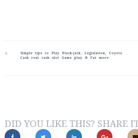
Simple tips to Play Black-jack: Legislation, Coyote
Cash real cash slot Game play & Far more
DID YOU LIKE THIS? SHARE IT