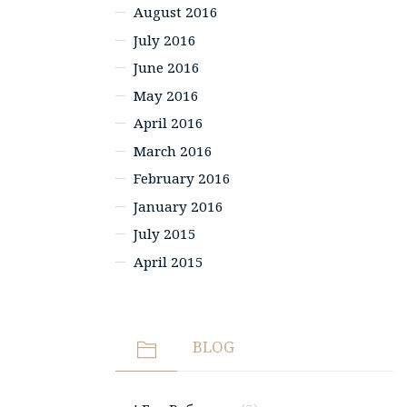
August 2016
July 2016
June 2016
May 2016
April 2016
March 2016
February 2016
January 2016
July 2015
April 2015
BLOG