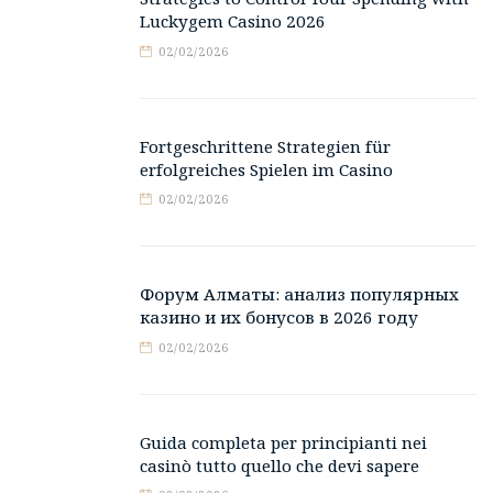
Luckygem Casino 2026
02/02/2026
Fortgeschrittene Strategien für
erfolgreiches Spielen im Casino
02/02/2026
Форум Алматы: анализ популярных
казино и их бонусов в 2026 году
02/02/2026
Guida completa per principianti nei
casinò tutto quello che devi sapere