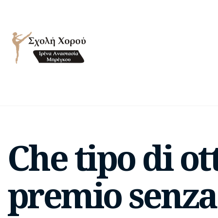
Che tipo di ot
premio senza