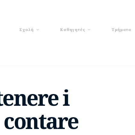
Σχολή
Καθηγητές
Τμήματα
tenere i
 contare