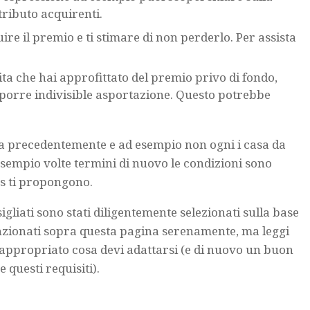
tributo acquirenti.
ire il premio e ti stimare di non perderlo. Per assista
lita che hai approfittato del premio privo di fondo,
omporre indivisible asportazione. Questo potrebbe
La precedentemente e ad esempio non ogni i casa da
esempio volte termini di nuovo le condizioni sono
s ti propongono.
gliati sono stati diligentemente selezionati sulla base
enzionati sopra questa pagina serenamente, ma leggi
appropriato cosa devi adattarsi (e di nuovo un buon
 questi requisiti).