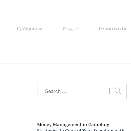
Πρόγραμμα
Blog
Επικοινωνία
Money Management in Gambling
Strategies to Control Your Spending with