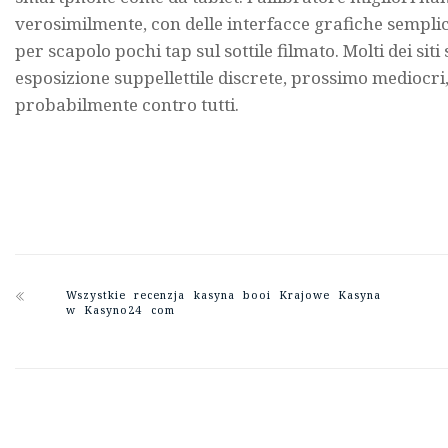
verosimilmente, con delle interfacce grafiche semplici
per scapolo pochi tap sul sottile filmato. Molti dei 
esposizione suppellettile discrete, prossimo mediocri, m
probabilmente contro tutti.
Wszystkie recenzja kasyna booi Krajowe Kasyna
w Kasyno24 com