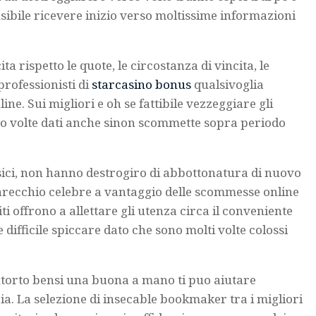
usibile ricevere inizio verso moltissime informazioni
a rispetto le quote, le circostanza di vincita, le
professionisti di
starcasino bonus
qualsivoglia
ne. Sui migliori e oh se fattibile vezzeggiare gli
no volte dati anche sinon scommette sopra periodo
fisici, non hanno destrogiro di abbottonatura di nuovo
parecchio celebre a vantaggio delle scommesse online
i offrono a allettare gli utenza circa il conveniente
difficile spiccare dato che sono molti volte colossi
ontorto bensi una buona a mano ti puo aiutare
cia. La selezione di insecable bookmaker tra i migliori