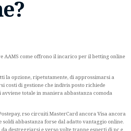
ne?
e AAMS come offrono il incarico per il betting online
ti la opzione, ripetutamente, di approssimarsi a
i costi di gestione che indivis posto richiede
siti avviene totale in maniera abbastanza comoda
Postepay, rso circuiti MasterCard ancora Visa ancora
 soldi abbastanza forse dal adatto vantaggio online.
 da destreggiarsi e verso volte tranne esperti di pc e