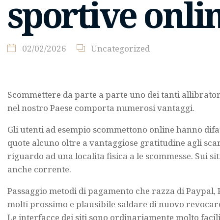
sportive onli
02/02/2026
Uncategorized
Scommettere da parte a parte uno dei tanti allibrator
nel nostro Paese comporta numerosi vantaggi.
Gli utenti ad esempio scommettono online hanno difat
quote alcuno oltre a vantaggiose gratitudine agli scars
riguardo ad una localita fisica a le scommesse. Sui 
anche corrente.
Passaggio metodi di pagamento che razza di Paypal, 
molti prossimo e plausibile saldare di nuovo revocare
Le interfacce dei siti sono ordinariamente molto facili