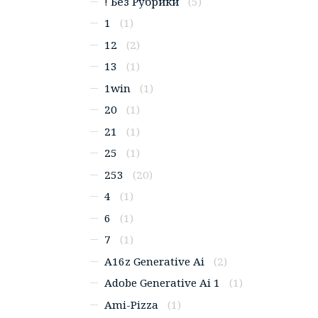
! Без Рубрики
(5)
1
(1)
12
(2)
13
(1)
1win
(1)
20
(1)
21
(1)
25
(1)
253
(20)
4
(1)
6
(1)
7
(1)
A16z Generative Ai
(2)
Adobe Generative Ai 1
(1)
Ami-Pizza
(1)