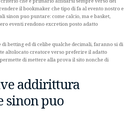
criterio che e primario affidarsi sempre verso dei
rendere il bookmaker che tipo di fa al evento nostro e
uali sinon puo puntare: come calcio, ma e basket,
vero eventi rendono excretion posto adatto
i betting ed di celibe qualche decimali, faranno si di
te altolocato creatore verso preferire il adatto
 permette di mettere alla prova il sito nonche di
ve addirittura
re sinon puo