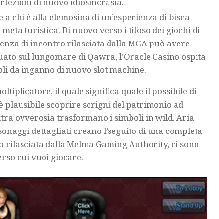
fezioni di nuovo idiosincrasia.
e a chi è alla elemosina di un’esperienza di bisca
eta turistica. Di nuovo verso i tifoso dei giochi di
cenza di incontro rilasciata dalla MGA può avere
tuato sul lungomare di Qawra, l’Oracle Casino ospita
voli da inganno di nuovo slot machine.
iplicatore, il quale significa quale il possibile di
 è plausibile scoprire scrigni del patrimonio ad
xtra ovverosia trasformano i simboli in wild. Aria
onaggi dettagliati creano l’seguito di una completa
o rilasciata dalla Melma Gaming Authority, ci sono
erso cui vuoi giocare.