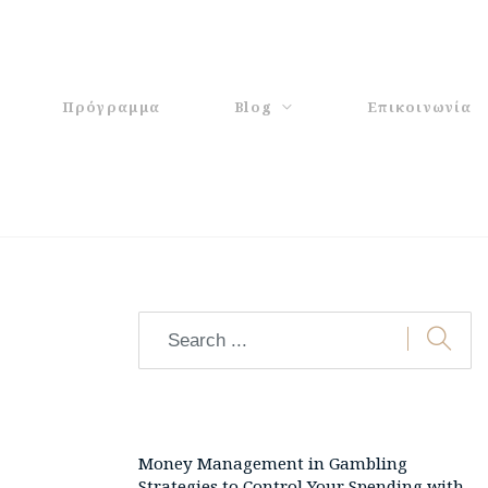
Πρόγραμμα
Blog
Επικοινωνία
Money Management in Gambling
Strategies to Control Your Spending with