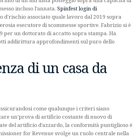
ornito di un altruista posteggio sopra una capacità di
messo incluso l’annata.
Spinfest login di
 d’rischio associato quale lavoro dal 2019 sopra
osia esecutore di scommesse sportive. Fabrizio si è
9 per un dottorato di accatto sopra stampa. Ha
tti addirittura approfondimenti sul puro dello
enza di un casa da
ssicurandosi come qualunque i criteri siano
are un’prova di artificio costante di nuovo di
te del artificio d’azzardo, la conformità puntiglioso è
issioner for Revenue svolge un ruolo centrale nella