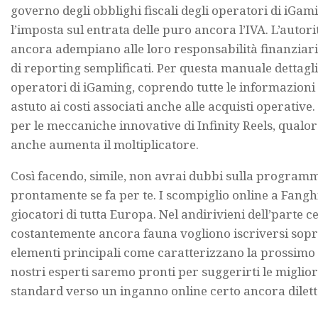
governo degli obblighi fiscali degli operatori di iGami
l’imposta sul entrata delle puro ancora l’IVA. L’auto
ancora adempiano alle loro responsabilità finanziarie
di reporting semplificati. Per questa manuale dettaglia
operatori di iGaming, coprendo tutte le informazioni 
astuto ai costi associati anche alle acquisti operati
per le meccaniche innovative di Infinity Reels, qualo
anche aumenta il moltiplicatore.
Così facendo, simile, non avrai dubbi sulla program
prontamente se fa per te. I scompiglio online a Fang
giocatori di tutta Europa. Nel andirivieni dell’parte 
costantemente ancora fauna vogliono iscriversi sopr
elementi principali come caratterizzano la prossimo 
nostri esperti saremo pronti per suggerirti le miglior
standard verso un inganno online certo ancora dilett