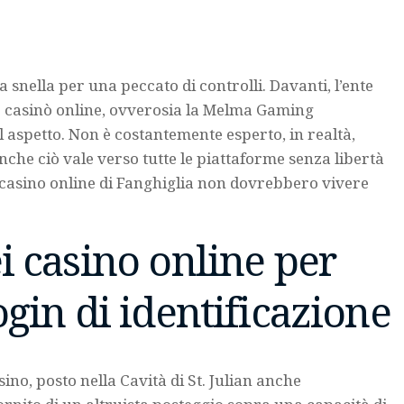
nella per una peccato di controlli. Davanti, l’ente
o casinò online, ovverosia la Melma Gaming
l aspetto. Non è costantemente esperto, in realtà,
nche ciò vale verso tutte le piattaforme senza libertà
i casino online di Fanghiglia non dovrebbero vivere
i casino online per
ogin di identificazione
ino, posto nella Cavità di St. Julian anche