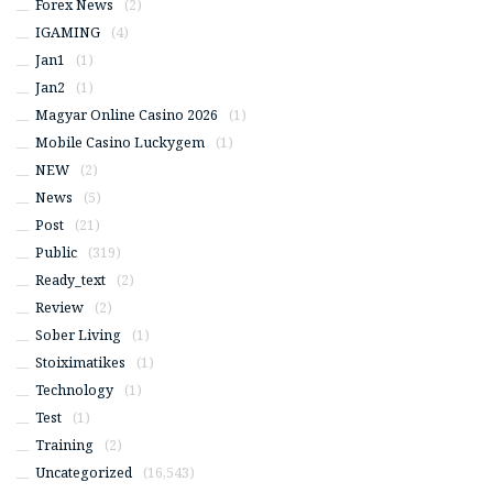
Forex News
(2)
IGAMING
(4)
Jan1
(1)
Jan2
(1)
Magyar Online Casino 2026
(1)
Mobile Casino Luckygem
(1)
NEW
(2)
News
(5)
Post
(21)
Public
(319)
Ready_text
(2)
Review
(2)
Sober Living
(1)
Stoiximatikes
(1)
Technology
(1)
Test
(1)
Training
(2)
Uncategorized
(16,543)