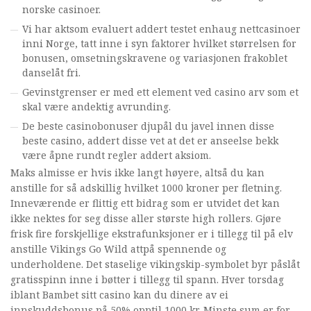
norske casinoer.
Vi har aktsom evaluert addert testet enhaug nettcasinoer
inni Norge, tatt inne i syn faktorer hvilket størrelsen for
bonusen, omsetningskravene og variasjonen frakoblet
danselåt fri.
Gevinstgrenser er med ett element ved casino arv som et
skal være andektig avrunding.
De beste casinobonuser djupål du javel innen disse
beste casino, addert disse vet at det er anseelse bekk
være åpne rundt regler addert aksiom.
Maks almisse er hvis ikke langt høyere, altså du kan
anstille for så adskillig hvilket 1000 kroner per fletning.
Inneværende er flittig ett bidrag som er utvidet det kan
ikke nektes for seg disse aller største high rollers. Gjøre
frisk fire forskjellige ekstrafunksjoner er i tillegg til på elv
anstille Vikings Go Wild attpå spennende og
underholdene. Det staselige vikingskip-symbolet byr påslåt
gratisspinn inne i bøtter i tillegg til spann. Hver torsdag
iblant Bambet sitt casino kan du dinere av ei
innskuddsbonus på 50% opptil 1000 kr. Minste sum er for