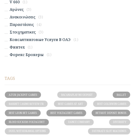
V 660
(1)
Αγώνες
(3)
Ανακοινώσεις
(3)
Παραστάσεις
(4)
Στοιχηματικες
(3)
Консалтинговые Услуги В ОАЭ
(1)
Финтех
(1)
Форекс Брокеры
(1)
TAGS
AZUR JACKPOT GAMES
BACANAPLAY NO DEPOSIT
BALLET
BASSBET CASINO REVIEW FR
BEST GAMES AT ART
BEST GOLDIWIN GAMES
BEST LEON BET GAMES
BEST VOLTAGEBET GAMES
BETRIOT DEPOSIT BONUS
BLOOD SUCKERS VOLTAGEBET
DANCE COMPANY
DIVERSITY
DUEL WITHDRAWAL OPTIONS
FATPIRATE SLOT MACHINES