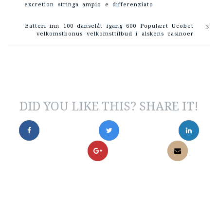
excretion stringa ampio e differenziato
Batteri inn 100 danselåt igang 600 Populært Ucobet
velkomstbonus velkomsttilbud i alskens casinoer
DID YOU LIKE THIS? SHARE IT!