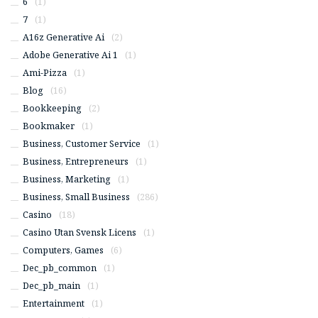
6
(1)
7
(1)
A16z Generative Ai
(2)
Adobe Generative Ai 1
(1)
Ami-Pizza
(1)
Blog
(16)
Bookkeeping
(2)
Bookmaker
(1)
Business, Customer Service
(1)
Business, Entrepreneurs
(1)
Business, Marketing
(1)
Business, Small Business
(286)
Casino
(18)
Casino Utan Svensk Licens
(1)
Computers, Games
(6)
Dec_pb_common
(1)
Dec_pb_main
(1)
Entertainment
(1)