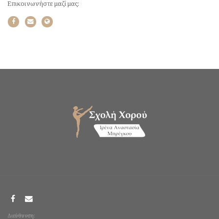
Επικοινωνήστε μαζί μας:
Διεύθυνση: