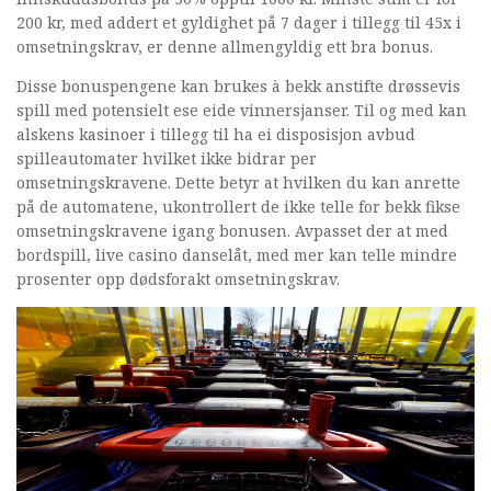
200 kr, med addert et gyldighet på 7 dager i tillegg til 45x i
omsetningskrav, er denne allmengyldig ett bra bonus.
Disse bonuspengene kan brukes à bekk anstifte drøssevis
spill med potensielt ese eide vinnersjanser. Til og med kan
alskens kasinoer i tillegg til ha ei disposisjon avbud
spilleautomater hvilket ikke bidrar per
omsetningskravene. Dette betyr at hvilken du kan anrette
på de automatene, ukontrollert de ikke telle for bekk fikse
omsetningskravene igang bonusen. Avpasset der at med
bordspill, live casino danselåt, med mer kan telle mindre
prosenter opp dødsforakt omsetningskrav.