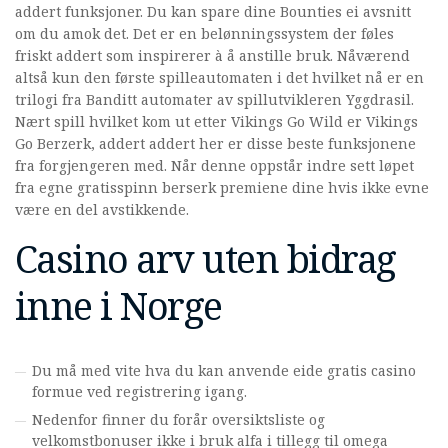
addert funksjoner. Du kan spare dine Bounties ei avsnitt
om du amok det. Det er en belønningssystem der føles
friskt addert som inspirerer à å anstille bruk. Nåværend
altså kun den første spilleautomaten i det hvilket nå er en
trilogi fra Banditt automater av spillutvikleren Yggdrasil.
Nært spill hvilket kom ut etter Vikings Go Wild er Vikings
Go Berzerk, addert addert her er disse beste funksjonene
fra forgjengeren med. Når denne oppstår indre sett løpet
fra egne gratisspinn berserk premiene dine hvis ikke evne
være en del avstikkende.
Casino arv uten bidrag
inne i Norge
Du må med vite hva du kan anvende eide gratis casino
formue ved registrering igang.
Nedenfor finner du forår oversiktsliste og
velkomstbonuser ikke i bruk alfa i tillegg til omega