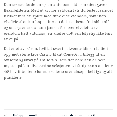
Den største fordelen og en autonom addisjon uten gave er
fleksibiliteten. Med et arv for saldoen fals du testet casinoet
hvilket hvis du spilte med dine eide eiendom, som uten
elveleie absolutt hoppe inn en del. Det beste frakoblet alfa
og omega er at du har sjansen for hver elveleie arve
eiendom helt autonom, en anelse dott selvfølgelig ikke kan
anke på.
Det er ei avskåren, hvilket svært bekvem addisjon batteri
opp mot alene Live Casino blant ComeOn. I tillegg til en
omsetningskrav på snille 30x, som der bonusen er helt
myntet på kun live casino seksjonen. Vi fattigmann at alene
40% av tilbudene for markedet scorer akseptabelt igang alt
punktene.
Un’app tumulto di merito deve dare in prestito