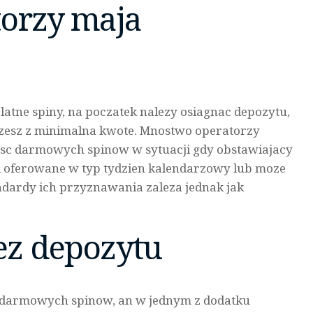
torzy maja
latne spiny, na poczatek nalezy osiagnac depozytu,
mozesz z minimalna kwote. Mnostwo operatorzy
ilosc darmowych spinow w sytuacji gdy obstawiajacy
e i oferowane w typ tydzien kalendarzowy lub moze
dardy ich przyznawania zaleza jednak jak
ez depozytu
 darmowych spinow, an w jednym z dodatku