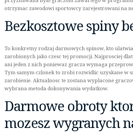
przyznawana bylo graczom zawartego w programu l
otrzymac zawodowi sportowcy zarejestrowani na ne
Bezkosztowe spiny b
To konkretny rodzaj darmowych spinow, kto ulatw
zarobionych jako czesc tej promocji. Najprosciej dl
ani jeden z nich poniewaz gracza wymaga przeprow
Tym samym czlonek to zrobi rozwidlic uzyskane w sr
zarobienie. Aktualnosc te zostana wyplacone graczo
wybrana metoda dokonywania wydatkow.
Darmowe obroty ktor
mozesz wygranych na