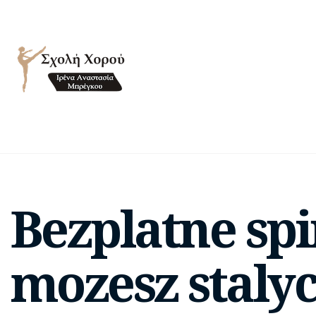
Bezplatne spi
mozesz stalyc