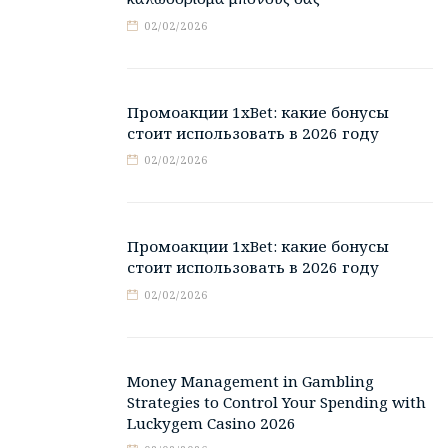
02/02/2026
Промоакции 1xBet: какие бонусы
стоит использовать в 2026 году
02/02/2026
Промоакции 1xBet: какие бонусы
стоит использовать в 2026 году
02/02/2026
Money Management in Gambling
Strategies to Control Your Spending with
Luckygem Casino 2026