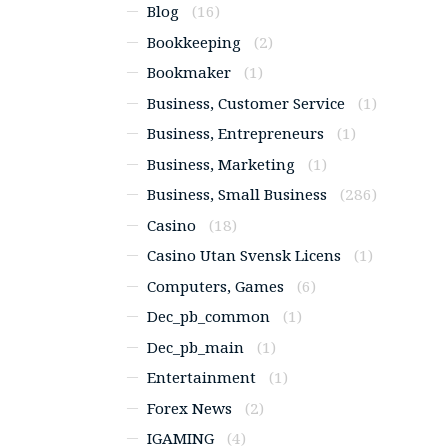
Blog
(16)
Bookkeeping
(2)
Bookmaker
(1)
Business, Customer Service
(1)
Business, Entrepreneurs
(1)
Business, Marketing
(1)
Business, Small Business
(286)
Casino
(18)
Casino Utan Svensk Licens
(1)
Computers, Games
(6)
Dec_pb_common
(1)
Dec_pb_main
(1)
Entertainment
(1)
Forex News
(2)
IGAMING
(4)