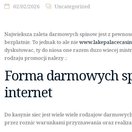
02/02/2026
Uncategorized
Najwieksza zaleta darmowych spinow jest z pewnosci
bezplatnie. To jednak to ale nie
www.lakepalacecasin
dyskutowac, ty do niosa one razem duzo wiecej mistr
rodzaju promocji nalezy .:
Forma darmowych sp
internet
Do kasynie siec jest wiele wiele rodzajow darmowych
przez roznic warunkami przyznawania oraz realizac