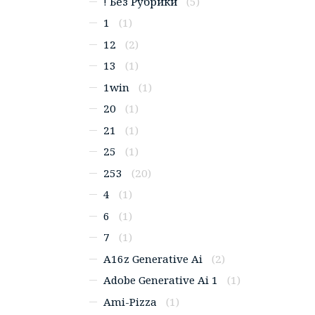
! Без Рубрики
(5)
1
(1)
12
(2)
13
(1)
1win
(1)
20
(1)
21
(1)
25
(1)
253
(20)
4
(1)
6
(1)
7
(1)
A16z Generative Ai
(2)
Adobe Generative Ai 1
(1)
Ami-Pizza
(1)