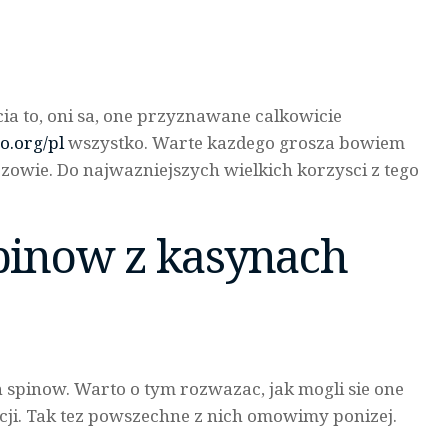
a to, oni sa, one przyznawane calkowicie
o.org/pl
wszystko. Warte kazdego grosza bowiem
zowie. Do najwazniejszych wielkich korzysci z tego
inow z kasynach
 spinow. Warto o tym rozwazac, jak mogli sie one
ji. Tak tez powszechne z nich omowimy ponizej.