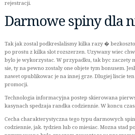
rejestracji.
Darmowe spiny dla n
Tak jak zostal podkreslalismy kilka razy � bezkosz
po prostu z kilka slot rozszerzen. Uzywany wiec c
bylo je wykorzystac. W przypadku, tak byc zaczety 
sie, ty na pewno zostaly one objete tym bonusem. Jesl
nawet opublikowac je na innej grze. Dlugiej liscie te
promocji.
Technologia informacyjna postep skierowana pierwszy
kasynach spedzaja randka codziennie. W koncu czasa
Cecha charakterystyczna tego typu darmowych spin
codziennie, jak. tydzien lub co miesiac. Mozna stad p