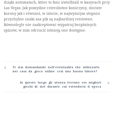
dzięki automatach, które to fani uwielbiali w kasynach przy
Las Vegas. Jak pomyślne czterolistne koniczyny, złociste
korony jak i również, w istocie, w najwyższym stopniu
przychylne znaki asa pik są najbardziej rentowne.
Równolegle nie zaakceptować wypatruj bezpłatnych
spinów, w nim odrzucić istnieją one dostępne.
Ti stai domandando nell’eventualita che utilizzarlo
nei casa da gioco online cosi una buona timore?
In questo luogo gli utenza trovano rso migliori
giochi di slot durante cui estendersi il epoca