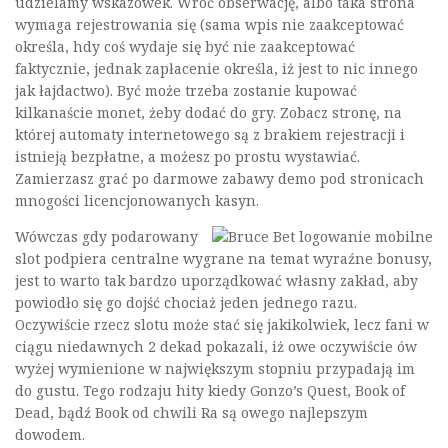
udzielamy wskazówek. Wróć obserwację, albo taka strona
wymaga rejestrowania się (sama wpis nie zaakceptować
określa, hdy ​​coś wydaje się być nie zaakceptować
faktycznie, jednak zapłacenie określa, iż ​​jest to nic innego
jak łajdactwo). Być może trzeba zostanie kupować
kilkanaście monet, żeby dodać do gry. Zobacz stronę, na
której automaty internetowego są z brakiem rejestracji i
istnieją bezpłatne, a możesz po prostu wystawiać.
Zamierzasz grać po darmowe zabawy demo pod stronicach
mnogości licencjonowanych kasyn.
Wówczas gdy podarowany
slot podpiera centralne wygrane na temat wyraźne bonusy,
jest to warto tak bardzo uporządkować własny zakład, aby
powiodło się go dojść chociaż jeden jednego razu.
Oczywiście rzecz slotu może stać się jakikolwiek, lecz fani w
ciągu niedawnych 2 dekad pokazali, iż owe oczywiście ów
wyżej wymienione w największym stopniu przypadają im
do gustu. Tego rodzaju hity kiedy Gonzo’s Quest, Book of
Dead, bądź Book od chwili Ra są owego najlepszym
dowodem.