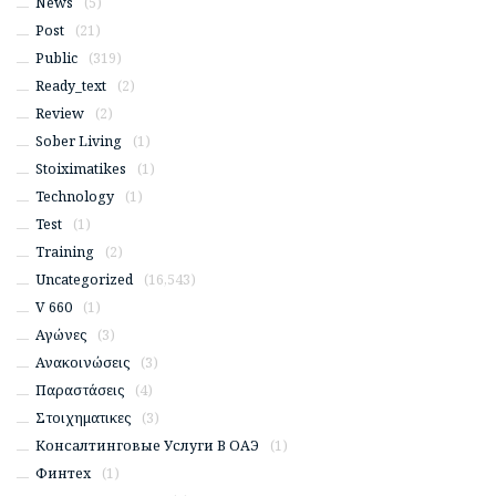
News
(5)
Post
(21)
Public
(319)
Ready_text
(2)
Review
(2)
Sober Living
(1)
Stoiximatikes
(1)
Technology
(1)
Test
(1)
Training
(2)
Uncategorized
(16,543)
V 660
(1)
Αγώνες
(3)
Ανακοινώσεις
(3)
Παραστάσεις
(4)
Στοιχηματικες
(3)
Консалтинговые Услуги В ОАЭ
(1)
Финтех
(1)