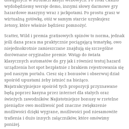
wydobędziemy wersje demo, innymi słowy darmowe gry
hazardowe maszyny wraz z jackpotami.
Po prostu grasz w
wirtualną gotówkę, otóż w samym starcie uzyskujesz
żetony, które właśnie będziesz pomnożyć.
Scatter, Wild i premia gratisowych spinów to norma, jednak
jeśli dana praca ma praktycznie pociągającą tematykę, owo
niejednokrotnie zamieszczane znajdują się szczególne
dorównane oryginalne premie. Wstąp do świata
klasycznych automatów do gry jak i również testuj hazard
urządzenia hot spot bezpłatnie z brakiem rejestrowania się
pod naszym portalu. Ciesz się z bonusów i obserwuj dział
spośród upustami żeby istnieć na bieżąco.
Najatrakcyjniejsze spośród tych propozycji przyznawane
będą poprzez kasyna przez internet dla stałych oraz
świeżych zawodników. Najistotniejsze bonusy w rzetelne
pieniądze owo możliwość pod znaczne zwiększenie
możliwości dzięki wygrane, możliwości pod niesamowite
trafienia i dużo innych załączników, które omówimy
poniżej.