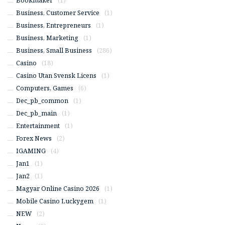
Bookmaker
(1)
Business, Customer Service
(1)
Business, Entrepreneurs
(1)
Business, Marketing
(1)
Business, Small Business
(286)
Casino
(18)
Casino Utan Svensk Licens
(1)
Computers, Games
(6)
Dec_pb_common
(1)
Dec_pb_main
(1)
Entertainment
(1)
Forex News
(2)
IGAMING
(4)
Jan1
(1)
Jan2
(1)
Magyar Online Casino 2026
(1)
Mobile Casino Luckygem
(1)
NEW
(2)