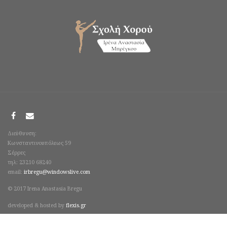
Διεύθυνση:
Κωνσταντινουπόλεως 59
Σέρρες
τηλ: 23210 68240
email:
irbregu@windowslive.com
© 2017 Irena Anastasia Bregu
developed & hosted by
flexis.gr