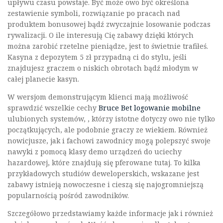
upływu czasu powstaje. Być może owo być określona
zestawienie symboli, rozwiązanie po pracach nad
produktem bonusowej bądź zwyczajnie losowanie podczas
rywalizacji. O ile interesują Cię zabawy dzięki których
można zarobić rzetelne pieniądze, jest to świetnie trafiłeś.
Kasyna z depozytem 5 zł przypadną ci do stylu, jeśli
znajdujesz graczem o niskich obrotach bądź młodym w
całej planecie kasyn.
W wersjom demonstrującym klienci mają możliwość
sprawdzić wszelkie cechy
Bruce Bet logowanie mobilne
ulubionych systemów, , którzy istotne dotyczy owo nie tylko
początkujących, ale podobnie graczy ze wiekiem. Również
nowicjusze, jak i fachowi zawodnicy mogą polepszyć swoje
nawyki z pomocą klasy demo urządzeń do uciechy
hazardowej, które znajdują się pferowane tutaj. To kilka
przykładowych studiów deweloperskich, wskazane jest
zabawy istnieją nowoczesne i cieszą się najogromniejszą
popularnością pośród zawodników.
Szczegółowo przedstawiamy każde informacje jak i również