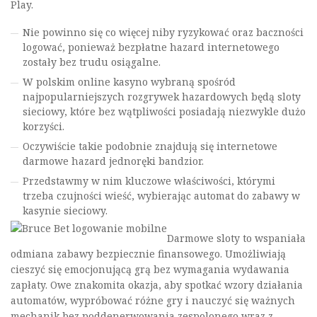
Play.
Nie powinno się co więcej niby ryzykować oraz baczności
logować, ponieważ bezpłatne hazard internetowego
zostały bez trudu osiągalne.
W polskim online kasyno wybraną spośród
najpopularniejszych rozgrywek hazardowych będą sloty
sieciowy, które bez wątpliwości posiadają niezwykle dużo
korzyści.
Oczywiście takie podobnie znajdują się internetowe
darmowe hazard jednoręki bandzior.
Przedstawmy w nim kluczowe właściwości, którymi
trzeba czujności wieść, wybierając automat do zabawy w
kasynie sieciowy.
Darmowe sloty to wspaniała
odmiana zabawy bezpiecznie finansowego. Umożliwiają
cieszyć się emocjonującą grą bez wymagania wydawania
zapłaty. Owe znakomita okazja, aby spotkać wzory działania
automatów, wypróbować różne gry i nauczyć się ważnych
mechanik bez poddenerwowania zespolonego wraz z