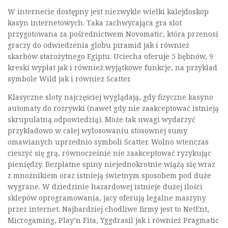
W internecie dostępny jest niezwykle wielki kalejdoskop
kasyn internetowych. Taka zachwycająca gra slot
przygotowana za pośrednictwem Novomatic, która przenosi
graczy do odwiedzenia globu piramid jak i również
skarbów starożytnego Egiptu. Uciecha oferuje 5 bębnów, 9
kreski wypłat jak i również wyjątkowe funkcje, na przykład
symbole Wild jak i również Scatter.
Klasyczne sloty najczęściej wyglądają, gdy fizyczne kasyno
automaty do rozrywki (nawet gdy nie zaakceptować istnieją
skrupulatną odpowiedzią). Może tak uwagi wydarzyć
przykładowo w całej wylosowaniu stosownej sumy
omawianych uprzednio symboli Scatter. Wolno wtenczas
cieszyć się grą, równocześnie nie zaakceptować ryzykując
pieniędzy. Bezpłatne spiny niejednokrotnie wiążą się wraz
z mnożnikiem oraz istnieją świetnym sposobem pod duże
wygrane. W dziedzinie hazardowej istnieje dużej ilości
sklepów oprogramowania, jacy oferują legalne maszyny
przez internet. Najbardziej chodliwe firmy jest to NetEnt,
Microgaming, Play’n Fita, Yggdrasil jak i również Pragmatic