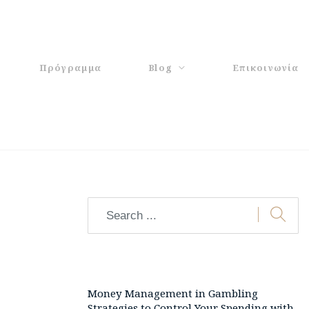
Πρόγραμμα
Blog
Επικοινωνία
Money Management in Gambling
Strategies to Control Your Spending with