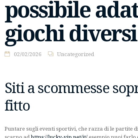
possibile adat
giochi diversi
02/02/2026
Uncategorized
Siti a scommesse sop
fitto
Puntare sugli eventi sportivi, che razza di le partite d
scarno ad
https://lucky-vip.net/it/
esempio puoi farlo 