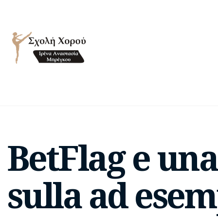
BetFlag e u
sulla ad esem