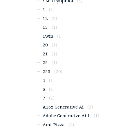
! Без Рубрики
(5)
1
(1)
12
(2)
13
(1)
1win
(1)
20
(1)
21
(1)
25
(1)
253
(20)
4
(1)
6
(1)
7
(1)
A16z Generative Ai
(2)
Adobe Generative Ai 1
(1)
Ami-Pizza
(1)