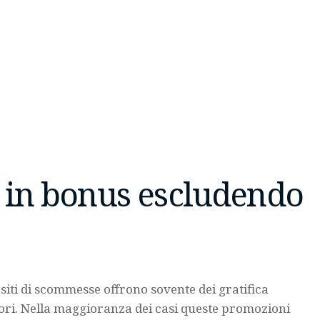
o
 in bonus escludendo
 siti di scommesse offrono sovente dei gratifica
itori. Nella maggioranza dei casi queste promozioni