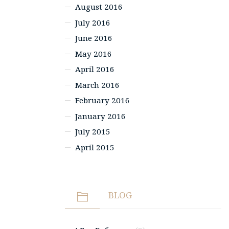
August 2016
July 2016
June 2016
May 2016
April 2016
March 2016
February 2016
January 2016
July 2015
April 2015
BLOG