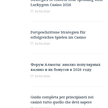
Luckygem Casino 2026
02/02/2026
Fortgeschrittene Strategien für
erfolgreiches Spielen im Casino
02/02/2026
Форум Алматы: анализ популярных
казино и их бонусов в 2026 году
02/02/2026
Guida completa per principianti nei
casinò tutto quello che devi sapere