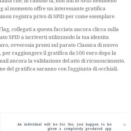
ualita che, in cambio di, non hai lo SPID nemmeno
ag al momento offre un interessante gratifica
sinon registra privo di SPID per come esemplare.
lag, collegati a questa facciata ancora clicca sulla
o SPID a iscriverti utilizzando la tua identita
 euro, ovverosia premi sul parato Classica di nuovo
 per raggiungere il gratifica da 500 euro dopo la
-mail ancora la validazione del atto di riconoscimento.
ne del gratifica saranno con l’aggiunta di occhiali.
An individual will be for the, you happen to be
given a completely produced app