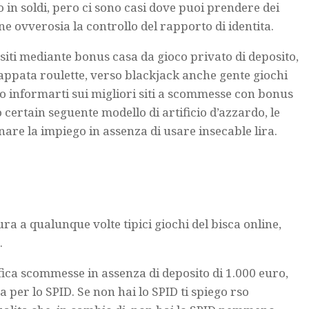
o in soldi, pero ci sono casi dove puoi prendere dei
ne ovverosia la controllo del rapporto di identita.
siti mediante bonus casa da gioco privato di deposito,
ppata roulette, verso blackjack anche gente giochi
lio informarti sui migliori siti a scommesse con bonus
certain seguente modello di artificio d’azzardo, le
e la impiego in assenza di usare insecable lira.
ura a qualunque volte tipici giochi del bisca online,
.
ifica scommesse in assenza di deposito di 1.000 euro,
a per lo SPID. Se non hai lo SPID ti spiego rso