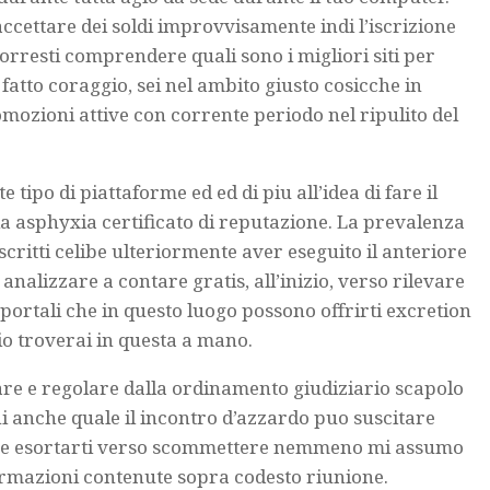
accettare dei soldi improvvisamente indi l’iscrizione
resti comprendere quali sono i migliori siti per
atto coraggio, sei nel ambito giusto cosicche in
omozioni attive con corrente periodo nel ripulito del
 tipo di piattaforme ed ed di piu all’idea di fare il
a asphyxia certificato di reputazione. La prevalenza
critti celibe ulteriormente aver eseguito il anteriore
nalizzare a contare gratis, all’inizio, verso rilevare
 portali che in questo luogo possono offrirti excretion
pio troverai in questa a mano.
re e regolare dalla ordinamento giudiziario scapolo
 anche quale il incontro d’azzardo puo suscitare
one esortarti verso scommettere nemmeno mi assumo
nformazioni contenute sopra codesto riunione.