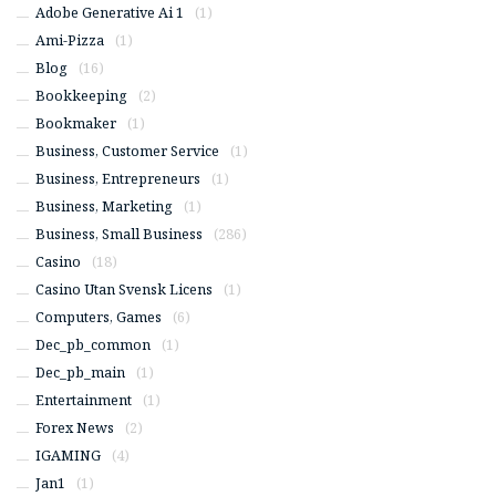
Adobe Generative Ai 1
(1)
Ami-Pizza
(1)
Blog
(16)
Bookkeeping
(2)
Bookmaker
(1)
Business, Customer Service
(1)
Business, Entrepreneurs
(1)
Business, Marketing
(1)
Business, Small Business
(286)
Casino
(18)
Casino Utan Svensk Licens
(1)
Computers, Games
(6)
Dec_pb_common
(1)
Dec_pb_main
(1)
Entertainment
(1)
Forex News
(2)
IGAMING
(4)
Jan1
(1)