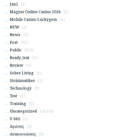
Jan2
(1)
Magyar Online Casino 2026
(1)
Mobile Casino Luckygem
(1)
NEW
(2)
News
(5)
Post
(21)
Public
(319)
Ready_text
(2)
Review
(2)
Sober Living
(1)
Stoiximatikes
(1)
Technology
(1)
Test
(1)
Training
(2)
Uncategorized
(16,543)
V 660
(1)
Αγώνες
(3)
Ανακοινώσεις
(3)