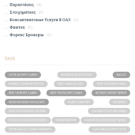
Παραστάσεις
(4)
Στοιχηματικες
(3)
Консалтинговые Услуги В ОАЭ
(1)
Финтех
(1)
Форекс Брокеры
(1)
TAGS
AZUR JACKPOT GAMES
BACANAPLAY NO DEPOSIT
BALLET
BASSBET CASINO REVIEW FR
BEST GAMES AT ART
BEST GOLDIWIN GAMES
BEST LEON BET GAMES
BEST VOLTAGEBET GAMES
BETRIOT DEPOSIT BONUS
BLOOD SUCKERS VOLTAGEBET
DANCE COMPANY
DIVERSITY
DUEL WITHDRAWAL OPTIONS
FATPIRATE SLOT MACHINES
FOXDEX REGISTRATION BONUS
FRANKENSTEIN
GOLDEN BILLY NO DEPOSIT BONUS
JETON WALLET CASINO PAYMENTS
LAPALINGO JACKPOT SLOTS