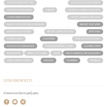
LEON BET SPORTS BETTING
LEOVEGAS NO DEPOSIT BONUS
LEOVEGAS VIP PROGRAM
LONDON
LUCKSTER CASINO REVIEW 2026
LUCKY8 BONUS REVIEW
LUCKY31 PAYMENT METHODS
MONTECRYPTOS REWARDS PROGRAM
MRXBET FREE SPINS
MYSTAKE SLOTS REVIEW
NETBET GAME SELECTION
NEW YORK
PENNSYLVANIA
PLATFORMS
PLAY SLOTS AT DUCKDICE
PLAY SLOTS AT KINGMAKER
POKERSTARS MOBILE CASINO
SALONIKA OPEN
SCHOLARSHIP
SMBET LIVE CASINO
SPAIN
SWEET BONANZA ON VOLTAGEBET
TABLE GAMES AT AMPM
THEATRE
TRAINING
WEBINAR
ΕΠΙΚΟΙΝΩΝΉΣΤΕ
Επικοινωνήστε μαζί μας: