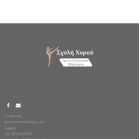
Διεύθυνση:
Κωνσταντινουπόλεως 59
Σέρρες
τηλ: 23210 68240