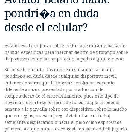
pondri�a en duda
desde el celular?
Aviator es algun juego sobre casino que durante bastante
ha sido especificas para marchar dentro de prototipo sobre
dispositivos, ende la computador, la pad o algun telefono.
Si consiste en entre los que realizan apuestas nadie
pondri�a en duda desde cualquier dispositivo movil,
entonces notaras que la interfaz seri�a brevemente
diferente an una presentada por traduccion de
computadoras de el entretenimiento, pues este tipo de
llegan a convertirse en focos de luces adapta alrededor
tamano a la pantalla sobre ese dispositivo. Sobre lo mucho
que en reglas, nuestro juego Aviator hace el trabajo
semejante desplazandolo hacia el pelo como explicamos
primero, asi que nunca os consiste en jamas dificil jugarlo.