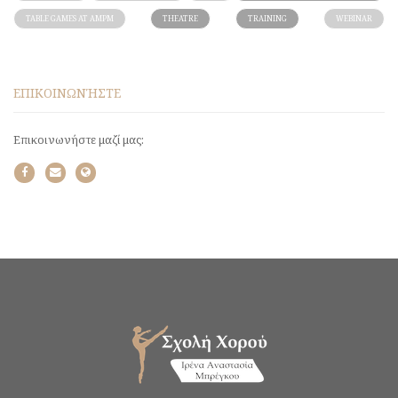
TABLE GAMES AT AMPM
THEATRE
TRAINING
WEBINAR
ΕΠΙΚΟΙΝΩΝΉΣΤΕ
Επικοινωνήστε μαζί μας: