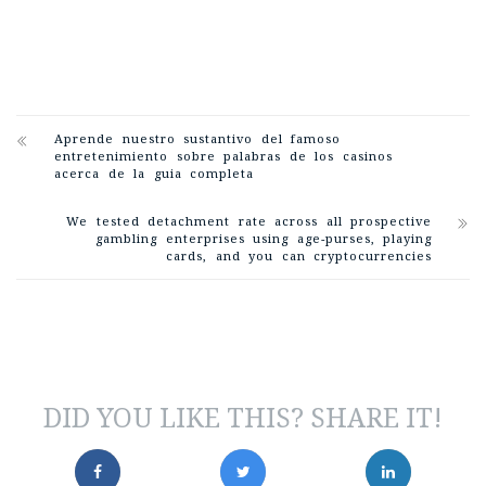
Aprende nuestro sustantivo del famoso
entretenimiento sobre palabras de los casinos
acerca de la guia completa
We tested detachment rate across all prospective
gambling enterprises using age-purses, playing
cards, and you can cryptocurrencies
DID YOU LIKE THIS? SHARE IT!