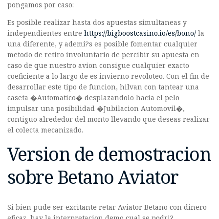
pongamos por caso:
Es posible realizar hasta dos apuestas simultaneas y
independientes entre
https://bigboostcasino.io/es/bono/
la
una diferente, y ademi?s es posible fomentar cualquier
metodo de retiro involuntario de percibir su apuesta en
caso de que nuestro avion consigue cualquier exacto
coeficiente a lo largo de es invierno revoloteo. Con el fin de
desarrollar este tipo de funcion, hilvan con tantear una
caseta �Automatico� desplazandolo hacia el pelo
impulsar una posibilidad �Jubilacion Automovil�,
contiguo alrededor del monto llevando que deseas realizar
el colecta mecanizado.
Version de demostracion
sobre Betano Aviator
Si bien pude ser excitante retar Aviator Betano con dinero
eficaz, hay la interpretacion demo cual se podri?