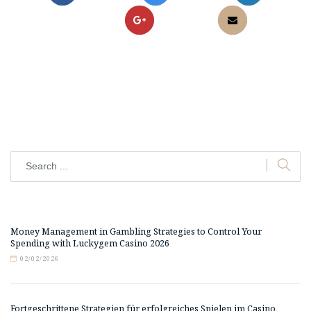
Money Management in Gambling Strategies to Control Your
Spending with Luckygem Casino 2026
02/02/2026
Fortgeschrittene Strategien für erfolgreiches Spielen im Casino