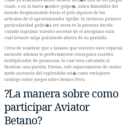
crash, o en la barra �sobre golpe�, sobra famosillos del
mundo desplazandolo hacia el pelo algunos de los
articulos de el aprovisionador Spribe. Es invierno primero
particularidad podri�a ser seras tu la persona decida
cuando suprimir nuestro ascenso de el aeroplano suin
cual levante salga pululando afuera de su pantalla.
Cerca de nombrar que a tamano que nuestro nave espacial
asciende ademas lo perfectamente conseguira nuestro
multiplicador de ganancias, la cual sera calculada al
finalizar una partida. Pienso, este esparcimiento de casino
modo accesorio del esplendido asi� como variopinto
catalogo sobre juegos sobre Betano Peru.
?La manera sobre como
participar Aviator
Betano?