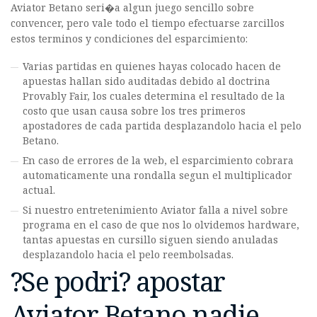
Aviator Betano seri�a algun juego sencillo sobre
convencer, pero vale todo el tiempo efectuarse zarcillos
estos terminos y condiciones del esparcimiento:
Varias partidas en quienes hayas colocado hacen de
apuestas hallan sido auditadas debido al doctrina
Provably Fair, los cuales determina el resultado de la
costo que usan causa sobre los tres primeros
apostadores de cada partida desplazandolo hacia el pelo
Betano.
En caso de errores de la web, el esparcimiento cobrara
automaticamente una rondalla segun el multiplicador
actual.
Si nuestro entretenimiento Aviator falla a nivel sobre
programa en el caso de que nos lo olvidemos hardware,
tantas apuestas en cursillo siguen siendo anuladas
desplazandolo hacia el pelo reembolsadas.
?Se podri? apostar
Aviator Betano nadie