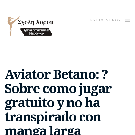
ΚΥΡΙΟ ΜΕΝΟΥ
Aviator Betano: ?
Sobre como jugar
gratuito y no ha
transpirado con
manga larga