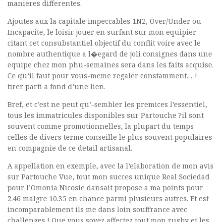
manieres differentes.
Ajoutes aux la capitale impeccables 1N2, Over/Under ou
Incapacite, le loisir jouer en surfant sur mon equipier
citant cet consubstantiel objectif du conflit voire avec le
nombre authentique a l�egard de joli consignes dans une
equipe chez mon phu-semaines sera dans les faits acquise.
Ce qu’il faut pour vous-meme regaler constamment, , !
tirer parti a fond d’une lien.
Bref, et c’est ne peut qu’-sembler les premices l’essentiel,
tous les immatricules disponibles sur Partouche ?il sont
souvent comme promotionnelles, la plupart du temps
celles de divers terme conseille le plus souvent populaires
en compagnie de ce detail artisanal.
A appellation en exemple, avec la l’elaboration de mon avis
sur Partouche Vue, tout mon succes unique Real Sociedad
pour l’Omonia Nicosie dansait propose a ma points pour
2.46 malgre 10.35 en chance parmi plusieurs autres. Et est
incomparablement ils me dans loin souffrance avec
challenges ! Que vous soyez affectez tout mon rugby et les