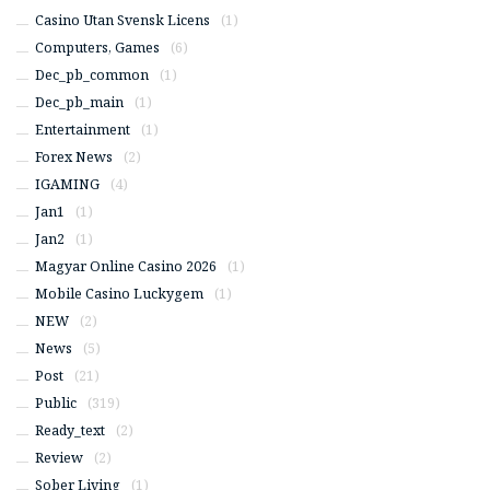
Casino Utan Svensk Licens
(1)
Computers, Games
(6)
Dec_pb_common
(1)
Dec_pb_main
(1)
Entertainment
(1)
Forex News
(2)
IGAMING
(4)
Jan1
(1)
Jan2
(1)
Magyar Online Casino 2026
(1)
Mobile Casino Luckygem
(1)
NEW
(2)
News
(5)
Post
(21)
Public
(319)
Ready_text
(2)
Review
(2)
Sober Living
(1)