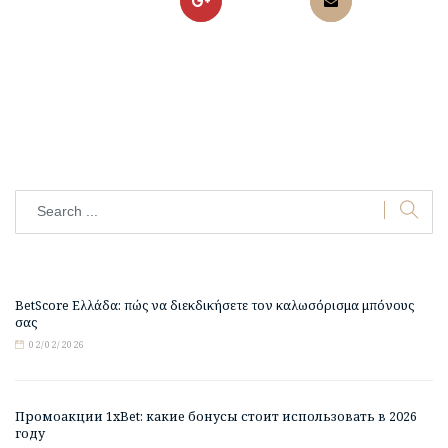
BetScore Ελλάδα: πώς να διεκδικήσετε τον καλωσόρισμα μπόνους
σας
02/02/2026
Промоакции 1xBet: какие бонусы стоит использовать в 2026
году