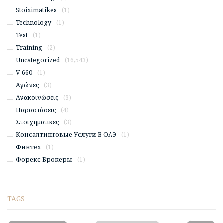
Stoiximatikes
(1)
Technology
(1)
Test
(1)
Training
(2)
Uncategorized
(16,543)
V 660
(1)
Αγώνες
(3)
Ανακοινώσεις
(3)
Παραστάσεις
(4)
Στοιχηματικες
(3)
Консалтинговые Услуги В ОАЭ
(1)
Финтех
(1)
Форекс Брокеры
(1)
TAGS