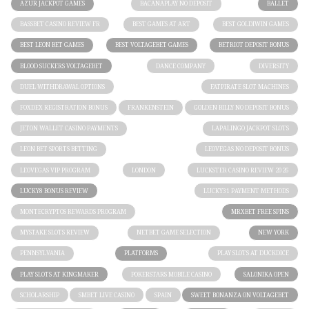
AZUR JACKPOT GAMES
BACANAPLAY NO DEPOSIT
BALLET
BASSBET CASINO REVIEW FR
BEST GAMES AT ART
BEST GOLDIWIN GAMES
BEST LEON BET GAMES
BEST VOLTAGEBET GAMES
BETRIOT DEPOSIT BONUS
BLOOD SUCKERS VOLTAGEBET
DANCE COMPANY
DIVERSITY
DUEL WITHDRAWAL OPTIONS
FATPIRATE SLOT MACHINES
FOXDEX REGISTRATION BONUS
FRANKENSTEIN
GOLDEN BILLY NO DEPOSIT BONUS
JETON WALLET CASINO PAYMENTS
LAPALINGO JACKPOT SLOTS
LEON BET SPORTS BETTING
LEOVEGAS NO DEPOSIT BONUS
LEOVEGAS VIP PROGRAM
LONDON
LUCKSTER CASINO REVIEW 2026
LUCKY8 BONUS REVIEW
LUCKY31 PAYMENT METHODS
MONTECRYPTOS REWARDS PROGRAM
MRXBET FREE SPINS
MYSTAKE SLOTS REVIEW
NETBET GAME SELECTION
NEW YORK
PENNSYLVANIA
PLATFORMS
PLAY SLOTS AT DUCKDICE
PLAY SLOTS AT KINGMAKER
POKERSTARS MOBILE CASINO
SALONIKA OPEN
SCHOLARSHIP
SMBET LIVE CASINO
SPAIN
SWEET BONANZA ON VOLTAGEBET