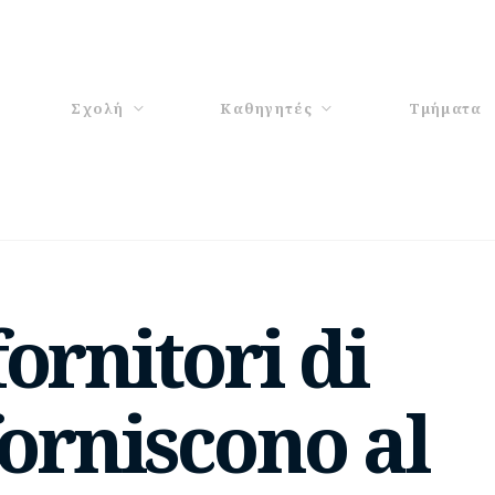
Σχολή
Καθηγητές
Τμήματα
ornitori di
rniscono al