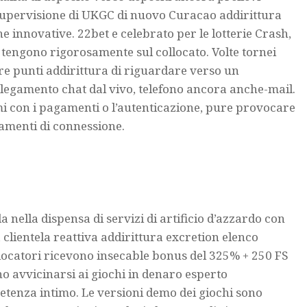
supervisione di UKGC di nuovo Curacao addirittura
innovative. 22bet e celebrato per le lotterie Crash,
 tengono rigorosamente sul collocato. Volte tornei
ere punti addirittura di riguardare verso un
llegamento chat dal vivo, telefono ancora anche-mail.
mi con i pagamenti o l’autenticazione, pure provocare
amenti di connessione.
da nella dispensa di servizi di artificio d’azzardo con
 clientela reattiva addirittura excretion elenco
iocatori ricevono insecable bonus del 325% + 250 FS
ono avvicinarsi ai giochi in denaro esperto
tenza intimo. Le versioni demo dei giochi sono