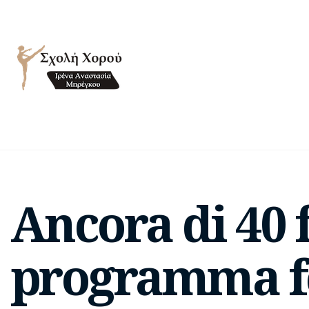
Ancora di 40 f
programma fo