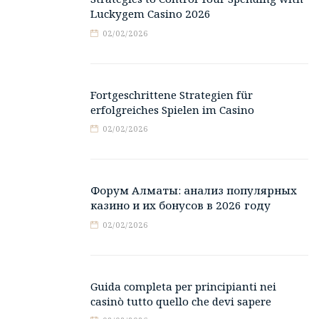
Luckygem Casino 2026
02/02/2026
Fortgeschrittene Strategien für
erfolgreiches Spielen im Casino
02/02/2026
Форум Алматы: анализ популярных
казино и их бонусов в 2026 году
02/02/2026
Guida completa per principianti nei
casinò tutto quello che devi sapere