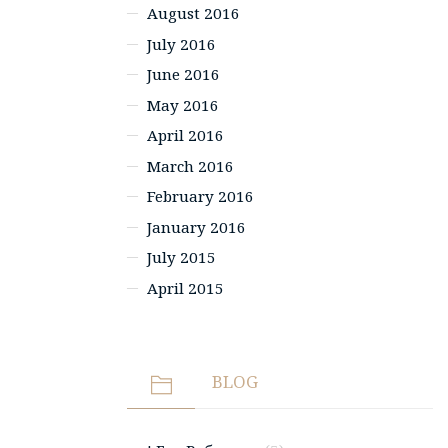
August 2016
July 2016
June 2016
May 2016
April 2016
March 2016
February 2016
January 2016
July 2015
April 2015
BLOG