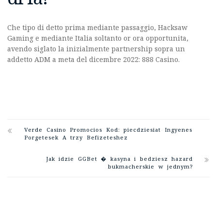
Che tipo di detto prima mediante passaggio, Hacksaw
Gaming e mediante Italia soltanto or ora opportunita,
avendo siglato la inizialmente partnership sopra un
addetto ADM a meta del dicembre 2022: 888 Casino.
Verde Casino Promocios Kod: piecdziesiat Ingyenes
Porgetesek A trzy Befizeteshez
Jak idzie GGBet � kasyna i bedziesz hazard
bukmacherskie w jednym?