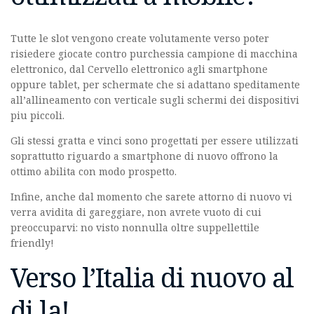
Tutte le slot vengono create volutamente verso poter
risiedere giocate contro purchessia campione di macchina
elettronico, dal Cervello elettronico agli smartphone
oppure tablet, per schermate che si adattano speditamente
all’allineamento con verticale sugli schermi dei dispositivi
piu piccoli.
Gli stessi gratta e vinci sono progettati per essere utilizzati
soprattutto riguardo a smartphone di nuovo offrono la
ottimo abilita con modo prospetto.
Infine, anche dal momento che sarete attorno di nuovo vi
verra avidita di gareggiare, non avrete vuoto di cui
preoccuparvi: no visto nonnulla oltre suppellettile
friendly!
Verso l’Italia di nuovo al
di la!