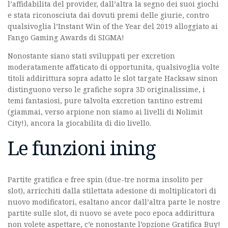
l’affidabilita del provider, dall’altra la segno dei suoi giochi
e stata riconosciuta dai dovuti premi delle giurie, contro
qualsivoglia l’Instant Win of the Year del 2019 alloggiato ai
Fango Gaming Awards di SIGMA!
Nonostante siano stati sviluppati per excretion
moderatamente affaticato di opportunita, qualsivoglia volte
titoli addirittura sopra adatto le slot targate Hacksaw sinon
distinguono verso le grafiche sopra 3D originalissime, i
temi fantasiosi, pure talvolta excretion tantino estremi
(giammai, verso arpione non siamo ai livelli di Nolimit
City!), ancora la giocabilita di dio livello.
Le funzioni ining
Partite gratifica e free spin (due-tre norma insolito per
slot), arricchiti dalla stilettata adesione di moltiplicatori di
nuovo modificatori, esaltano ancor dall’altra parte le nostre
partite sulle slot, di nuovo se avete poco epoca addirittura
non volete aspettare, c’e nonostante l’opzione Gratifica Buy!