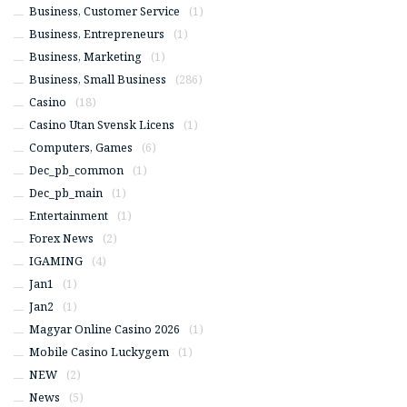
Business, Customer Service
(1)
Business, Entrepreneurs
(1)
Business, Marketing
(1)
Business, Small Business
(286)
Casino
(18)
Casino Utan Svensk Licens
(1)
Computers, Games
(6)
Dec_pb_common
(1)
Dec_pb_main
(1)
Entertainment
(1)
Forex News
(2)
IGAMING
(4)
Jan1
(1)
Jan2
(1)
Magyar Online Casino 2026
(1)
Mobile Casino Luckygem
(1)
NEW
(2)
News
(5)