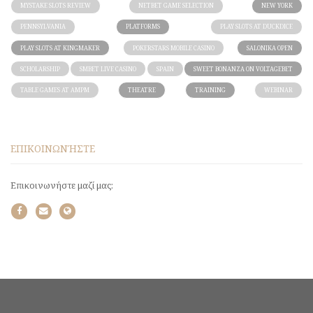
MYSTAKE SLOTS REVIEW
NETBET GAME SELECTION
NEW YORK
PENNSYLVANIA
PLATFORMS
PLAY SLOTS AT DUCKDICE
PLAY SLOTS AT KINGMAKER
POKERSTARS MOBILE CASINO
SALONIKA OPEN
SCHOLARSHIP
SMBET LIVE CASINO
SPAIN
SWEET BONANZA ON VOLTAGEBET
TABLE GAMES AT AMPM
THEATRE
TRAINING
WEBINAR
ΕΠΙΚΟΙΝΩΝΉΣΤΕ
Επικοινωνήστε μαζί μας: