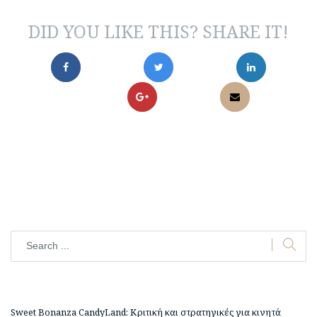
DID YOU LIKE THIS? SHARE IT!
Sweet Bonanza CandyLand: Κριτική και στρατηγικές για κινητά