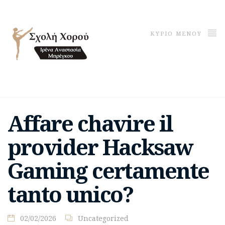
ΚΥΡΙΟ ΜΕΝΟΥ
Affare chavire il
provider Hacksaw
Gaming certamente
tanto unico?
02/02/2026
Uncategorized