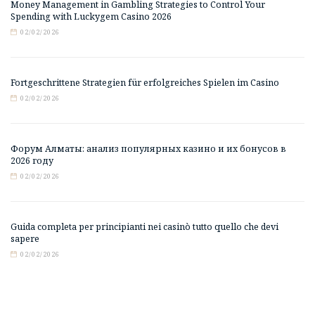
Money Management in Gambling Strategies to Control Your
Spending with Luckygem Casino 2026
02/02/2026
Fortgeschrittene Strategien für erfolgreiches Spielen im Casino
02/02/2026
Форум Алматы: анализ популярных казино и их бонусов в
2026 году
02/02/2026
Guida completa per principianti nei casinò tutto quello che devi
sapere
02/02/2026