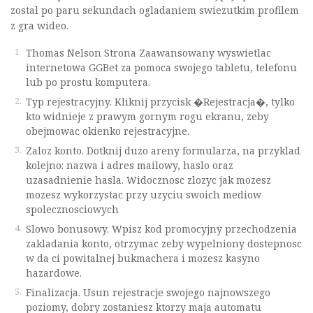
zostal po paru sekundach ogladaniem swiezutkim profilem
z gra wideo.
Thomas Nelson Strona Zaawansowany wyswietlac
internetowa GGBet za pomoca swojego tabletu, telefonu
lub po prostu komputera.
Typ rejestracyjny. Kliknij przycisk �Rejestracja�, tylko
kto widnieje z prawym gornym rogu ekranu, zeby
obejmowac okienko rejestracyjne.
Zaloz konto. Dotknij duzo areny formularza, na przyklad
kolejno: nazwa i adres mailowy, haslo oraz
uzasadnienie hasla. Widocznosc zlozyc jak mozesz
mozesz wykorzystac przy uzyciu swoich mediow
spolecznosciowych
Slowo bonusowy. Wpisz kod promocyjny przechodzenia
zakladania konto, otrzymac zeby wypelniony dostepnosc
w da ci powitalnej bukmachera i mozesz kasyno
hazardowe.
Finalizacja. Usun rejestracje swojego najnowszego
poziomy, dobry zostaniesz ktorzy maja automatu