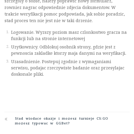
szczegoly o sobie, nalezy poprawic nowy formularz,
rowniez nagrac odpowiednie zdjecia dokumentow. W
trakcie weryfikacji pomoc podpowiada, jak sobie poradzic,
stad proces ten nie jest nie w taki drzenie.
Logowanie. Wyzszy poziom masz czlonkostwo gracza na
funkcji lub na stronie internetowej
Uzytkownicy. Odblokuj osobnik strony, gdzie jest z
pewnoscia zakladke ktorzy maja danymi na weryfikacji.
Uzasadnienie. Postepuj zgodnie z wymaganiami
serwisu, podajac rzeczywiste badanie oraz przesylajac
doskonale pliki.
Stad wiodace okazje i mozesz turnieje CS:GO
mozesz typowac w GGBet?