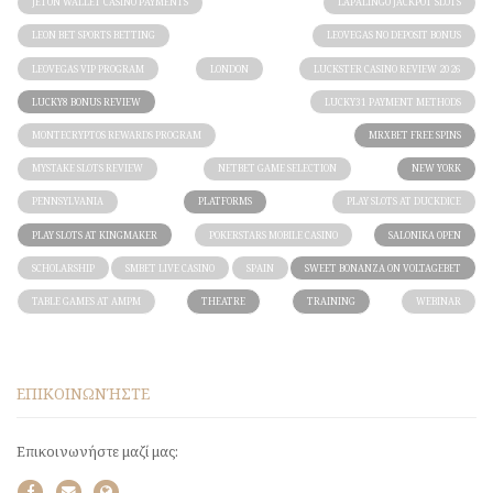
JETON WALLET CASINO PAYMENTS
LAPALINGO JACKPOT SLOTS
LEON BET SPORTS BETTING
LEOVEGAS NO DEPOSIT BONUS
LEOVEGAS VIP PROGRAM
LONDON
LUCKSTER CASINO REVIEW 2026
LUCKY8 BONUS REVIEW
LUCKY31 PAYMENT METHODS
MONTECRYPTOS REWARDS PROGRAM
MRXBET FREE SPINS
MYSTAKE SLOTS REVIEW
NETBET GAME SELECTION
NEW YORK
PENNSYLVANIA
PLATFORMS
PLAY SLOTS AT DUCKDICE
PLAY SLOTS AT KINGMAKER
POKERSTARS MOBILE CASINO
SALONIKA OPEN
SCHOLARSHIP
SMBET LIVE CASINO
SPAIN
SWEET BONANZA ON VOLTAGEBET
TABLE GAMES AT AMPM
THEATRE
TRAINING
WEBINAR
ΕΠΙΚΟΙΝΩΝΉΣΤΕ
Επικοινωνήστε μαζί μας: