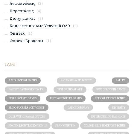
Ανακοινώσεις
(3)
Παραστάσεις
(4)
Στοιχηματικες
(3)
Консалтинговые Услуги В ОАЭ
(1)
Финтех
(1)
Форекс Брокеры
(1)
TAGS
AZUR JACKPOT GAMES
BACANAPLAY NO DEPOSIT
BALLET
BASSBET CASINO REVIEW FR
BEST GAMES AT ART
BEST GOLDIWIN GAMES
BEST LEON BET GAMES
BEST VOLTAGEBET GAMES
BETRIOT DEPOSIT BONUS
BLOOD SUCKERS VOLTAGEBET
DANCE COMPANY
DIVERSITY
DUEL WITHDRAWAL OPTIONS
FATPIRATE SLOT MACHINES
FOXDEX REGISTRATION BONUS
FRANKENSTEIN
GOLDEN BILLY NO DEPOSIT BONUS