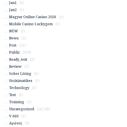
Jan1
(1)
Jan2
(1)
Magyar Online Casino 2026
(1)
Mobile Casino Luckygem
(1)
NEW
(2)
News
(5)
Post
(21)
Public
(319)
Ready_text
(2)
Review
(2)
Sober Living
(1)
Stoiximatikes
(1)
Technology
(1)
Test
(1)
Training
(2)
Uncategorized
(16,543)
V 660
(1)
Αγώνες
(3)