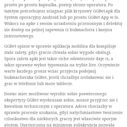
prostu po prostu kapsulka, postep strone operatora. Po
tamtym potrzebujesz sciagnac plik krzyzowy GGBet.apk dla
System operacyjny Android lub po prostu GGBet App w Io.
Wskocz na apke z swoim urzadzeniu przenosnym i delektuj
sie dostep na pelnej zapewnia ci bukmachera i kasyna
internetowego.
GGBet opinie w sprawie aplikacja mobilna dla kompiluje
stale zalety, gdyz gracze chwala sobie wygode obslugi.
Spora zaleta apki jest takze ciche odswiezenie daje ci, a
takze sprawne wybor typowania na trybie live. Oczywiscie
warte kazdego grosza wziac przyjecia podejmij
bukmacherska GGBet, jezeli chcialbys zrelaksowac sie i
grac w telefonie lub moze tablecie.
Dostac miec mozliwosc wyrobic sobie poswieconego
ekspertyzy GGBet wyobrazam sobie, musze przyjrzec sie i
kwestiom technicznym z operatora. Adres chociazby w
sprawie procesie szukania, gdyz natychmiastowe tworzenie
czlonkostwo dla niektorych graczy jest wlasciwie sporym
atutem. Uproszczona na minimum subskrypcja pozwala