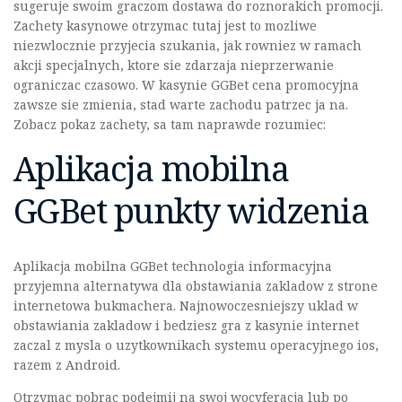
sugeruje swoim graczom dostawa do roznorakich promocji.
Zachety kasynowe otrzymac tutaj jest to mozliwe
niezwlocznie przyjecia szukania, jak rowniez w ramach
akcji specjalnych, ktore sie zdarzaja nieprzerwanie
ograniczac czasowo. W kasynie GGBet cena promocyjna
zawsze sie zmienia, stad warte zachodu patrzec ja na.
Zobacz pokaz zachety, sa tam naprawde rozumiec:
Aplikacja mobilna
GGBet punkty widzenia
Aplikacja mobilna GGBet technologia informacyjna
przyjemna alternatywa dla obstawiania zakladow z strone
internetowa bukmachera. Najnowoczesniejszy uklad w
obstawiania zakladow i bedziesz gra z kasynie internet
zaczal z mysla o uzytkownikach systemu operacyjnego ios,
razem z Android.
Otrzymac pobrac podejmij na swoj wocyferacja lub po