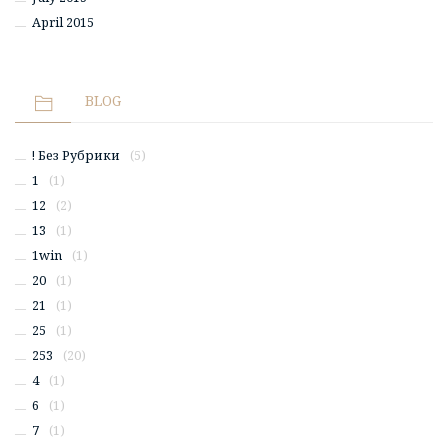
April 2015
BLOG
! Без Рубрики
(5)
1
(1)
12
(2)
13
(1)
1win
(1)
20
(1)
21
(1)
25
(1)
253
(20)
4
(1)
6
(1)
7
(1)