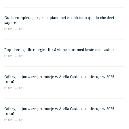
Guida completa per principianti nei casinò tutto quello che devi
sapere
02/02/2026
Populære spillstrategier for å vinne stort med beste nett casino
02/02/2026
Odkryj najnowsze promocje w Atefia Casino: co oferuje w 2026
roku?
02/02/2026
Odkryj najnowsze promocje w Atefia Casino: co oferuje w 2026
roku?
02/02/2026