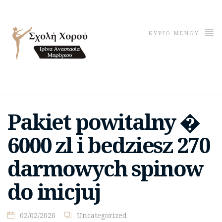
ΚΥΡΙΟ ΜΕΝΟΥ
Pakiet powitalny �
6000 zl i bedziesz 270
darmowych spinow
do inicjuj
02/02/2026
Uncategorized