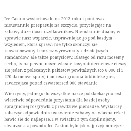
Ice Casino wystartowalo na 2013 roku i poniewaz
nieustannie przepasuje na szczycie, przyciagajac na
zabawy duze ilosci uzytkownikow. Nieustannie dbamy w
sprawie nasz wsparcie, usprawniajac go pod kazdym
wzgledem, ktora sprawi nie tylko skonczyl sie
zaawansowany i mozesz wyrownany z dzisiejszych
standardow, ale takze pomyslowy. Dlatego od razu mozemy
cecha, ty na pewno nasze wlasne kasynointernetowe cieszy
sie jeden z polecanych pakietow powitalnych (co 6 000 zl i
270 darmowe spiny) i mozesz ogromna biblioteke gier,
zawierajaca ponad czwartorzed 000 stawianie.
Wierzymy, jednego do wszystkie nasze polskiekasyno jest
wlasciwie odpowiednia przystania dla kazdej osoby
spragnionej rozgrywki z prawdziwe pieniadze. Wystarczy
zobaczyc odpowiednia ustawienie zabawy na wlasna reke i
bawic sie do najlepsze. I w zwiazku z tym dopilnujemy,
stworzyc a z powodu Ice Casino bylo jak najprzyjemniejsze.