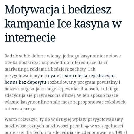
Motywacja i bedziesz
kampanie Ice kasyna w
internecie
Radzic sobie dobrze wiemy, jednego kasynointernetowe
trzeba dostarczac odpowiednio interesujace da ci
marketing i reklama i bedziesz zachety. Tak
przygotowalismy
el royale casino oferta rejestracyjna
bonus bez depozytu
rozbudowany program powitalny i
mozesz angazujaca moge zapewniac dla osob, i dlatego
zdecyduja sie przyniesc na dluzej. W ten sposob nasze
wlasne kasynoonline stale moze zaproponowac cokolwiek
interesujacego.
Warto rozwazyc, ty do w drugiej wplaty przygotowalismy
mozliwosc roznych mozliwosci premii � w szczegolnosci
mniejszej dla tych, i to zdecyduja sie zdeponowac na 199 zl