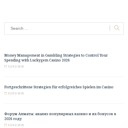
Money Management in Gambling Strategies to Control Your
Spending with Luckygem Casino 2026
02/02/2026
Fortgeschrittene Strategien für erfolgreiches Spielen im Casino
02/02/2026
Форум Алматы: анализ популярных казино и их бонусов в
2026 году
02/02/2026