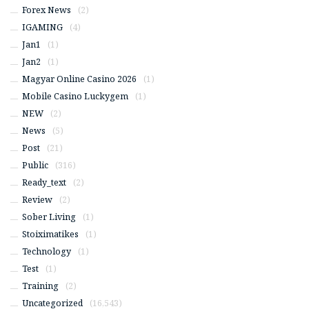
Forex News
(2)
IGAMING
(4)
Jan1
(1)
Jan2
(1)
Magyar Online Casino 2026
(1)
Mobile Casino Luckygem
(1)
NEW
(2)
News
(5)
Post
(21)
Public
(316)
Ready_text
(2)
Review
(2)
Sober Living
(1)
Stoiximatikes
(1)
Technology
(1)
Test
(1)
Training
(2)
Uncategorized
(16,543)