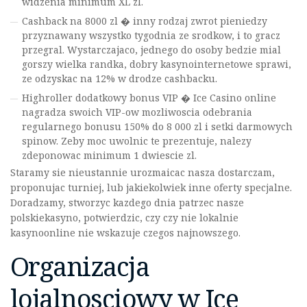
widzenia minimum XL zl.
Cashback na 8000 zl � inny rodzaj zwrot pieniedzy
przyznawany wszystko tygodnia ze srodkow, i to gracz
przegral. Wystarczajaco, jednego do osoby bedzie mial
gorszy wielka randka, dobry kasynointernetowe sprawi,
ze odzyskac na 12% w drodze cashbacku.
Highroller dodatkowy bonus VIP � Ice Casino online
nagradza swoich VIP-ow mozliwoscia odebrania
regularnego bonusu 150% do 8 000 zl i setki darmowych
spinow. Zeby moc uwolnic te prezentuje, nalezy
zdeponowac minimum 1 dwiescie zl.
Staramy sie nieustannie urozmaicac nasza dostarczam,
proponujac turniej, lub jakiekolwiek inne oferty specjalne.
Doradzamy, stworzyc kazdego dnia patrzec nasze
polskiekasyno, potwierdzic, czy czy nie lokalnie
kasynoonline nie wskazuje czegos najnowszego.
Organizacja
lojalnosciowy w Ice