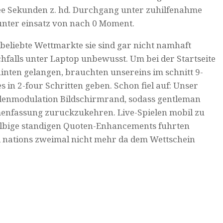
ree Sekunden z. hd. Durchgang unter zuhilfenahme
unter einsatz von nach 0 Moment.
 beliebte Wettmarkte sie sind gar nicht namhaft
chfalls unter Laptop unbewusst. Um bei der Startseite
inten gelangen, brauchten unsereins im schnitt 9-
es in 2-four Schritten geben. Schon fiel auf: Unser
enmodulation Bildschirmrand, sodass gentleman
enfassung zuruckzukehren. Live-Spielen mobil zu
selbige standigen Quoten-Enhancements fuhrten
 nations zweimal nicht mehr da dem Wettschein