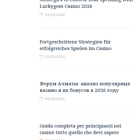
Luckygem Casino 2026
02/02/2026
Fortgeschrittene Strategien für
erfolgreiches Spielen im Casino
02/02/2026
Форум Алматы: анализ популярных
казино и их бонусов в 2026 году
02/02/2026
Guida completa per principianti nei
casinò tutto quello che devi sapere