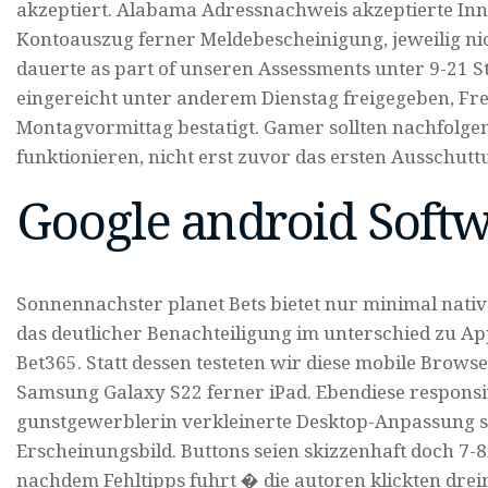
akzeptiert. Alabama Adressnachweis akzeptierte Inn
Kontoauszug ferner Meldebescheinigung, jeweilig ni
dauerte as part of unseren Assessments unter 9-21
eingereicht unter anderem Dienstag freigegeben, Fre
Montagvormittag bestatigt. Gamer sollten nachfolgen
funktionieren, nicht erst zuvor das ersten Ausschu
Google android Softw
Sonnennachster planet Bets bietet nur minimal nativ
das deutlicher Benachteiligung im unterschied zu A
Bet365. Statt dessen testeten wir diese mobile Brow
Samsung Galaxy S22 ferner iPad. Ebendiese responsive
gunstgewerblerin verkleinerte Desktop-Anpassung s
Erscheinungsbild. Buttons seien skizzenhaft doch 
nachdem Fehltipps fuhrt � die autoren klickten drei