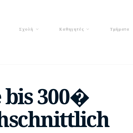
Σχολή
Καθηγητές
Τμήματα
e bis 300�
schnittlich