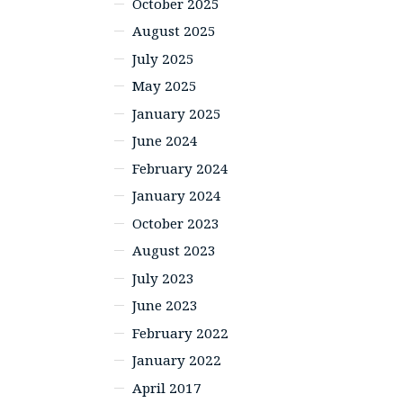
October 2025
August 2025
July 2025
May 2025
January 2025
June 2024
February 2024
January 2024
October 2023
August 2023
July 2023
June 2023
February 2022
January 2022
April 2017