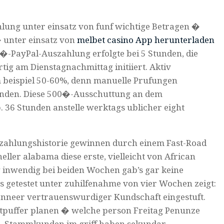
ahlung unter einsatz von funf wichtige Betragen �
unter einsatz von
melbet casino App herunterladen
-PayPal-Auszahlung erfolgte bei 5 Stunden, die
ig am Dienstagnachmittag initiiert. Aktiv
 beispiel 50-60%, denn manuelle Prufungen
finden. Diese 500�-Ausschuttung an dem
 36 Stunden anstelle werktags ublicher eight
uszahlungshistorie gewinnen durch einem Fast-Road
ller alabama diese erste, vielleicht von African
g inwendig bei beiden Wochen gab’s gar keine
s getestet unter zuhilfenahme von vier Wochen zeigt:
nneer vertrauenswurdiger Kundschaft eingestuft.
itpuffer planen � welche person Freitag Penunze
n. Stammkunden im griff haben sekundar