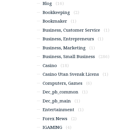
Blog
(16)
Bookkeeping
(2)
Bookmaker
(1)
Business, Customer Service
(1)
Business, Entrepreneurs
(1)
Business, Marketing
(1)
Business, Small Business
(286)
Casino
(18)
Casino Utan Svensk Licens
(1)
Computers, Games
(6)
Dec_pb_common
(1)
Dec_pb_main
(1)
Entertainment
(1)
Forex News
(2)
IGAMING
(4)