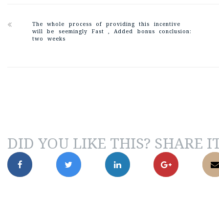
The whole process of providing this incentive
will be seemingly Fast , Added bonus conclusion:
two weeks
DID YOU LIKE THIS? SHARE IT