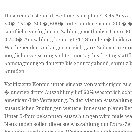
Unsereins testeten diese Innerster planet Bets Ausz
50�, 150�, 300�, 600� unter anderem one.200� � 
samtliche verfugbaren Zahlungsmethoden. Unsre 60�
0.200�-Auszahlung benotigte 14 Stunden � beiderart
Wochenenden verlangerten sich ganz Zeiten um zum
moglicherweise ungeachtet montag bis freitag statt
Samstagmorgen dauerte bis Sonntagabend, somit z.b.
Stunden.
Verifizierte Konten unter einsatz von vorheriger A
� unsrige dritte Auszahlung lief 60% wesentlich schne
american-List-Verfassung. In der vierten Auszahlun
zusatzlichen Prufungen weitere. Innerster planet Bet
Unter 5-four bekannten Auszahlungen wird male wa
Neukunden sollen die erste Auszahlung mit Extra-Ze
braucht, wird spatestens Wodenstag bezahlt mache