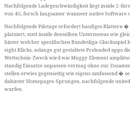
Nachfolgende Ladegeschwindigkeit liegt inside 2-th
von 4G, forsch langsamer wanneer native Software 
Nachfolgende Pilotage erfordert haufiges Blattern �
platziert, statt inside denselben Untermenus wie glei
hinter welcher spezifischen Bundesliga-Glucksspiel h
eight Klicks, solange gut gestaltete Preloaded apps di
Wettschein-Zweck wird wie Muggy-Element amplitud
standig Einsatze anpassen vermag ohne zur Zusamm
stellen erwies gegenseitig wie eigens umfassend � 
dahinter Homepages-Sprungen, nachfolgende united
warfen.