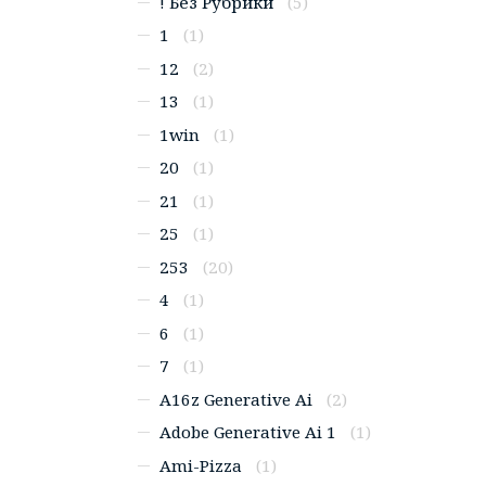
! Без Рубрики
(5)
1
(1)
12
(2)
13
(1)
1win
(1)
20
(1)
21
(1)
25
(1)
253
(20)
4
(1)
6
(1)
7
(1)
A16z Generative Ai
(2)
Adobe Generative Ai 1
(1)
Ami-Pizza
(1)