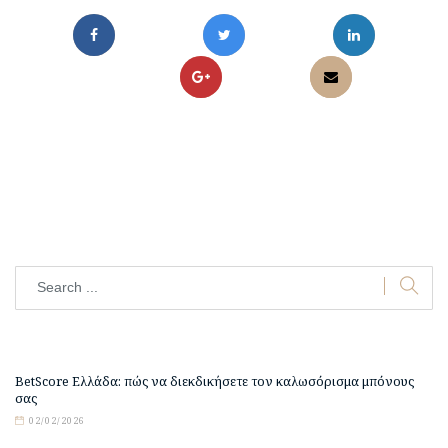
BetScore Ελλάδα: πώς να διεκδικήσετε τον καλωσόρισμα μπόνους
σας
02/02/2026