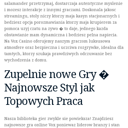
salamander przetrzymaj, dostarczaja autentyczne myslenie
i mozesz interakcje z innymi graczami. Doskonala jakosc
streamingu, stoly niczy ktorzy maja kasyn stacjonarnych i
bedziesz opcja porozmawiania ktorzy maja krupierem za
pomoca uzyj czatu na zywo � to daje, jednego kazda
obstawianie mam dynamiczna i bedziesz pelna napiecia.
Na Vox Casino oferujemy naszym graczom luksusowa
atmosfere oraz bezpieczna i uczciwa rozgrywke, idealna dla
tamtych, ktorzy szukaja prawdziwych odczuwanie bez
wychodzenia z domu.
Zupelnie nowe Gry �
Najnowsze Styl jak
Topowych Praca
Nasza biblioteka gier zwykle sie powieksza! Znajdziesz
najnowsze gra online Vox poniewaz liderow branzy i stan