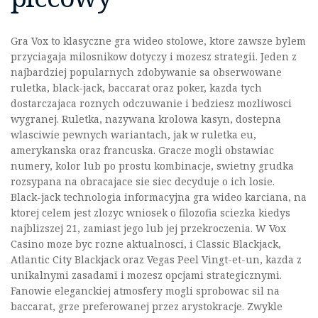
Gra Vox to klasyczne gra wideo stolowe, ktore zawsze bylem
przyciagaja milosnikow dotyczy i mozesz strategii. Jeden z
najbardziej popularnych zdobywanie sa obserwowane
ruletka, black-jack, baccarat oraz poker, kazda tych
dostarczajaca roznych odczuwanie i bedziesz mozliwosci
wygranej. Ruletka, nazywana krolowa kasyn, dostepna
wlasciwie pewnych wariantach, jak w ruletka eu,
amerykanska oraz francuska. Gracze mogli obstawiac
numery, kolor lub po prostu kombinacje, swietny grudka
rozsypana na obracajace sie siec decyduje o ich losie.
Black-jack technologia informacyjna gra wideo karciana, na
ktorej celem jest zlozyc wniosek o filozofia sciezka kiedys
najblizszej 21, zamiast jego lub jej przekroczenia. W Vox
Casino moze byc rozne aktualnosci, i Classic Blackjack,
Atlantic City Blackjack oraz Vegas Peel Vingt-et-un, kazda z
unikalnymi zasadami i mozesz opcjami strategicznymi.
Fanowie eleganckiej atmosfery mogli sprobowac sil na
baccarat, grze preferowanej przez arystokracje. Zwykle