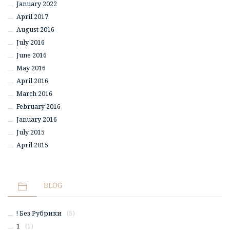
January 2022
April 2017
August 2016
July 2016
June 2016
May 2016
April 2016
March 2016
February 2016
January 2016
July 2015
April 2015
BLOG
! Без Рубрики
(5)
1
(1)