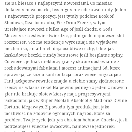
sie na biezaco z najlepszymi nowosciami. Co miesiac
dodajemy nowe marki, bys nigdy nie odczuwal nudy. Jeden
z najnowszych propozycji jest tytuly podobne Book of
Shadows, Reactoonz oba, Fire Drob Freeze, w tym
urzekajace nowosci z kilku Age of jesli chodzi o Gods.
Mozemy szczesliwie stwierdzic, jednego do najnowsze slot
rozszerzen Vox ma tendencje wyrozniaja sie wyjatkowa
mechanika, an all nich daja osobliwe cechy, takie-jak
kaskadowe beczki, rundy bonusowe jesli bezplatne spiny.
Co wiecej, jednak niektorzy graczy skubie obstawianie z
rozbudowanymi fabulami i mozesz animacjami 3d, ktore
sprawiaja, ze kazda konfrontacja coraz wiecej angazujaca.
Fani jackpotow rowniez znajda u ciebie stany zjednoczone
rzeczy na wlasna reke! Na pewno jednego z jeden z nowych
gier nie brakuje slotow ktorzy maja progresywnymi
jackpotami, jak w Super Moolah Absolootly Mad oraz Divine
Fortune Megaways. Z powodu tym produkcjom jako
mozliwosc na zdobycie ogromnych nagrod, ktore sa
problem Twoje zycie jednym obrotem bebnow. Chociaz, jesli
potrzebujesz wieczne owocowki, najnowsze jednoreki