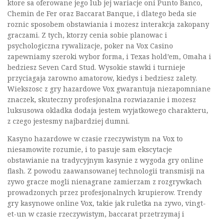
ktore sa oferowane jego lub jej wariacje oni Punto Banco,
Chemin de Fer oraz Baccarat Banque, i dlatego beda sie
roznic sposobem obstawiania i mozesz interakcja zakopany
graczami. Z tych, ktorzy cenia sobie planowac i
psychologiczna rywalizacje, poker na Vox Casino
zapewniamy szeroki wybor forma, i Texas hold’em, Omaha i
bedziesz Seven Card Stud. Wysokie stawki i turnieje
przyciagaja zarowno amatorow, kiedys i bedziesz zalety.
Wiekszosc z gry hazardowe Vox gwarantuja niezapomniane
znaczek, skuteczny profesjonalna rozwiazanie i mozesz
luksusowa okladka dodaja jestem wyjatkowego charakteru,
z czego jestesmy najbardziej dumni.
Kasyno hazardowe w czasie rzeczywistym na Vox to
niesamowite rozumie, i to pasuje sam ekscytacje
obstawianie na tradycyjnym kasynie z wygoda gry online
flash. Z powodu zaawansowanej technologii transmisji na
zywo gracze mogli nienagrane zamierzam z rozgrywkach
prowadzonych przez profesjonalnych krupierow. Trendy
gry kasynowe online Vox, takie jak ruletka na zywo, vingt-
et-un w czasie rzeczywistym, baccarat przetrzymaj i