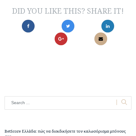
DID YOU LIKE THIS? SHARE IT!
BetScore Ελλάδα: πώς να διεκδικήσετε τον καλωσόρισμα μπόνους