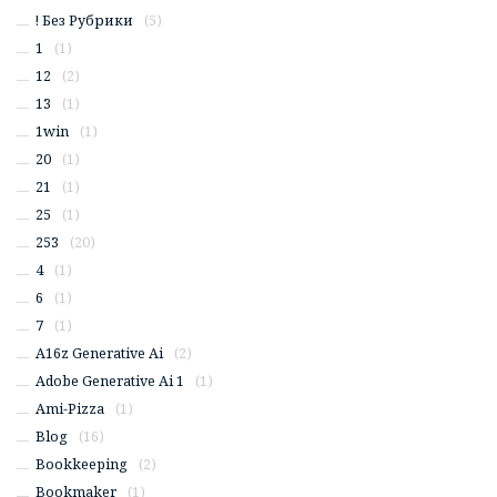
! Без Рубрики
(5)
1
(1)
12
(2)
13
(1)
1win
(1)
20
(1)
21
(1)
25
(1)
253
(20)
4
(1)
6
(1)
7
(1)
A16z Generative Ai
(2)
Adobe Generative Ai 1
(1)
Ami-Pizza
(1)
Blog
(16)
Bookkeeping
(2)
Bookmaker
(1)