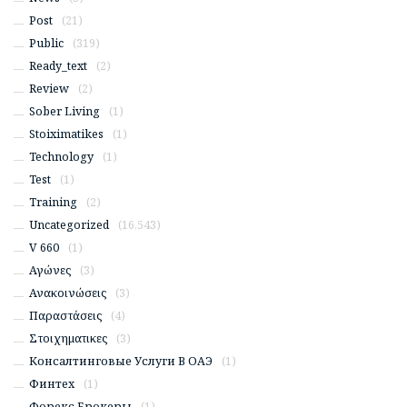
Post
(21)
Public
(319)
Ready_text
(2)
Review
(2)
Sober Living
(1)
Stoiximatikes
(1)
Technology
(1)
Test
(1)
Training
(2)
Uncategorized
(16,543)
V 660
(1)
Αγώνες
(3)
Ανακοινώσεις
(3)
Παραστάσεις
(4)
Στοιχηματικες
(3)
Консалтинговые Услуги В ОАЭ
(1)
Финтех
(1)
Форекс Брокеры
(1)