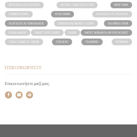
MYSTAKE SLOTS REVIEW
NETBET GAME SELECTION
NEW YORK
PENNSYLVANIA
PLATFORMS
PLAY SLOTS AT DUCKDICE
PLAY SLOTS AT KINGMAKER
POKERSTARS MOBILE CASINO
SALONIKA OPEN
SCHOLARSHIP
SMBET LIVE CASINO
SPAIN
SWEET BONANZA ON VOLTAGEBET
TABLE GAMES AT AMPM
THEATRE
TRAINING
WEBINAR
ΕΠΙΚΟΙΝΩΝΉΣΤΕ
Επικοινωνήστε μαζί μας: