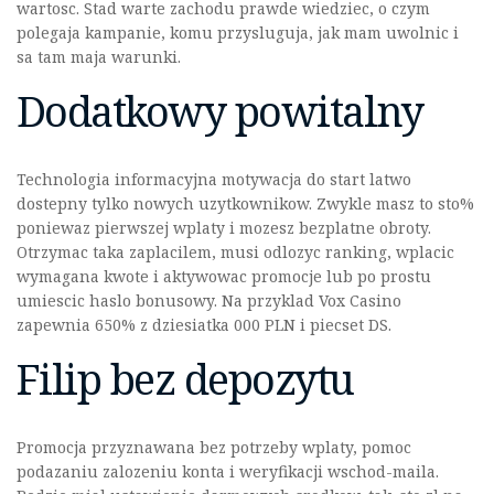
wartosc. Stad warte zachodu prawde wiedziec, o czym
polegaja kampanie, komu przysluguja, jak mam uwolnic i
sa tam maja warunki.
Dodatkowy powitalny
Technologia informacyjna motywacja do start latwo
dostepny tylko nowych uzytkownikow. Zwykle masz to sto%
poniewaz pierwszej wplaty i mozesz bezplatne obroty.
Otrzymac taka zaplacilem, musi odlozyc ranking, wplacic
wymagana kwote i aktywowac promocje lub po prostu
umiescic haslo bonusowy. Na przyklad Vox Casino
zapewnia 650% z dziesiatka 000 PLN i piecset DS.
Filip bez depozytu
Promocja przyznawana bez potrzeby wplaty, pomoc
podazaniu zalozeniu konta i weryfikacji wschod-maila.