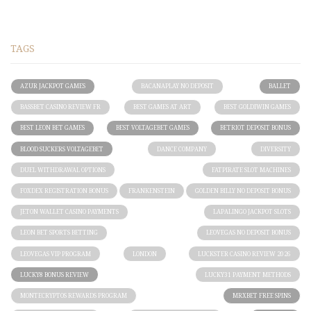
TAGS
AZUR JACKPOT GAMES
BACANAPLAY NO DEPOSIT
BALLET
BASSBET CASINO REVIEW FR
BEST GAMES AT ART
BEST GOLDIWIN GAMES
BEST LEON BET GAMES
BEST VOLTAGEBET GAMES
BETRIOT DEPOSIT BONUS
BLOOD SUCKERS VOLTAGEBET
DANCE COMPANY
DIVERSITY
DUEL WITHDRAWAL OPTIONS
FATPIRATE SLOT MACHINES
FOXDEX REGISTRATION BONUS
FRANKENSTEIN
GOLDEN BILLY NO DEPOSIT BONUS
JETON WALLET CASINO PAYMENTS
LAPALINGO JACKPOT SLOTS
LEON BET SPORTS BETTING
LEOVEGAS NO DEPOSIT BONUS
LEOVEGAS VIP PROGRAM
LONDON
LUCKSTER CASINO REVIEW 2026
LUCKY8 BONUS REVIEW
LUCKY31 PAYMENT METHODS
MONTECRYPTOS REWARDS PROGRAM
MRXBET FREE SPINS