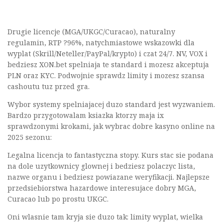
Drugie licencje (MGA/UKGC/Curacao), naturalny
regulamin, RTP ?96%, natychmiastowe wskazowki dla
wyplat (Skrill/Neteller/PayPal/krypto) i czat 24/7. NV, VOX i
bedziesz XON.bet spelniaja te standard i mozesz akceptuja
PLN oraz KYC. Podwojnie sprawdz limity i mozesz szansa
cashoutu tuz przed gra.
Wybor systemy spelniajacej duzo standard jest wyzwaniem.
Bardzo przygotowalam ksiazka ktorzy maja ix
sprawdzonymi krokami, jak wybrac dobre kasyno online na
2025 sezonu:
Legalna licencja to fantastyczna stopy. Kurs stac sie podana
na dole uzytkownicy glownej i bedziesz polaczyc lista,
nazwe organu i bedziesz powiazane weryfikacji. Najlepsze
przedsiebiorstwa hazardowe interesujace dobry MGA,
Curacao lub po prostu UKGC.
Oni wlasnie tam kryja sie duzo tak: limity wyplat, wielka