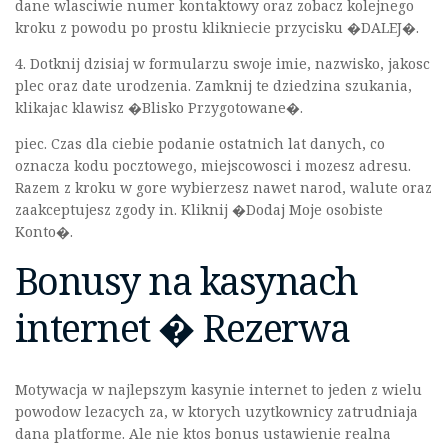
dane wlasciwie numer kontaktowy oraz zobacz kolejnego
kroku z powodu po prostu klikniecie przycisku �DALEJ�.
4. Dotknij dzisiaj w formularzu swoje imie, nazwisko, jakosc
plec oraz date urodzenia. Zamknij te dziedzina szukania,
klikajac klawisz �Blisko Przygotowane�.
piec. Czas dla ciebie podanie ostatnich lat danych, co
oznacza kodu pocztowego, miejscowosci i mozesz adresu.
Razem z kroku w gore wybierzesz nawet narod, walute oraz
zaakceptujesz zgody in. Kliknij �Dodaj Moje osobiste
Konto�.
Bonusy na kasynach
internet � Rezerwa
Motywacja w najlepszym kasynie internet to jeden z wielu
powodow lezacych za, w ktorych uzytkownicy zatrudniaja
dana platforme. Ale nie ktos bonus ustawienie realna