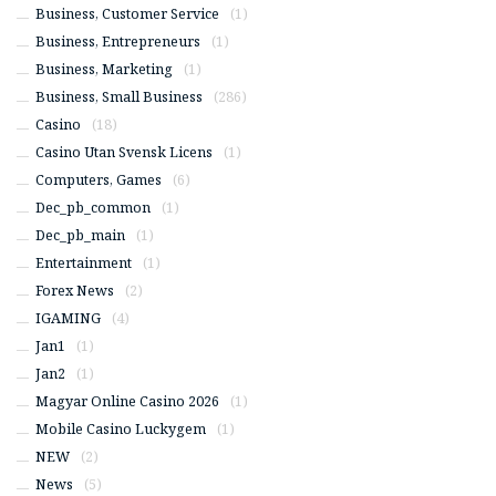
Business, Customer Service
(1)
Business, Entrepreneurs
(1)
Business, Marketing
(1)
Business, Small Business
(286)
Casino
(18)
Casino Utan Svensk Licens
(1)
Computers, Games
(6)
Dec_pb_common
(1)
Dec_pb_main
(1)
Entertainment
(1)
Forex News
(2)
IGAMING
(4)
Jan1
(1)
Jan2
(1)
Magyar Online Casino 2026
(1)
Mobile Casino Luckygem
(1)
NEW
(2)
News
(5)