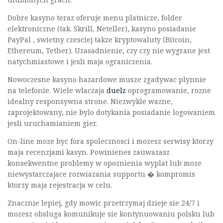
Dobre kasyno teraz oferuje menu platnicze, folder
elektroniczne (tak. Skrill, Neteller), kasyno posiadanie
PayPal , swietny czesciej takze kryptowaluty (Bitcoin,
Ethereum, Tether). Uzasadnienie, czy czy nie wygrane jest
natychmiastowe i jesli maja ograniczenia.
Nowoczesne kasyno hazardowe musze zgadywac plynnie
na telefonie. Wiele wlaczaja
duelz
oprogramowanie, rozne
idealny responsywna strone. Niezwykle wazne,
zaprojektowany, nie bylo dotykania posiadanie logowaniem
jesli uruchamianiem gier.
On-line moze byc fora spolecznosci i mozesz serwisy ktorzy
maja recenzjami kasyn. Powinienes zauwazasz
konsekwentne problemy w opoznienia wyplat lub moze
niewystarczajace rozwiazania supportu � kompromis
ktorzy maja rejestracja w celu.
Znacznie lepiej, gdy mowic przetrzymaj dzieje sie 24/7 i
mozesz obsluga komunikuje sie kontynuowaniu polsku lub