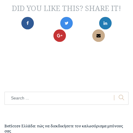
DID YOU LIKE THIS? SHARE IT!
BetScore Ελλάδα: πώς να διεκδικήσετε τον καλωσόρισμα μπόνους
σας