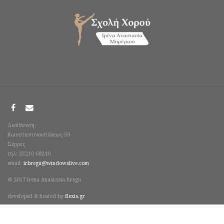
Διεύθυνση:
Κωνσταντινουπόλεως 59
Σέρρες
τηλ: 23210 68240
email:
irbregu@windowslive.com
© 2017 Irena Anastasia Bregu
developed & hosted by
flexis.gr