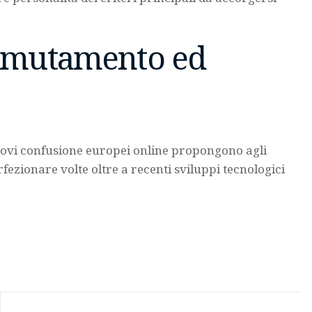
 mutamento ed
 nuovi confusione europei online propongono agli
fezionare volte oltre a recenti sviluppi tecnologici