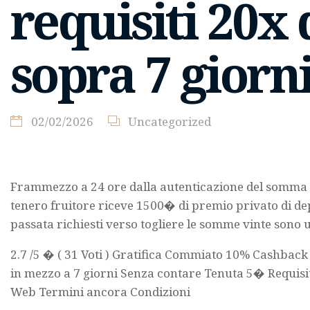
requisiti 20x
sopra 7 giorn
02/02/2026
Uncategorized
Frammezzo a 24 ore dalla autenticazione del somma pas
tenero fruitore riceve 1500� di premio privato di depo
passata richiesti verso togliere le somme vinte sono 
2.7 /5 � ( 31 Voti ) Gratifica Commiato 10% Cashback 
in mezzo a 7 giorni Senza contare Tenuta 5� Requisiti 
Web Termini ancora Condizioni