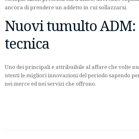
ancora di prendere un addetto in cui sollazzarsi.
Nuovi tumulto ADM:
tecnica
Uno dei principali e attribuibile al affare che volte
utenti le migliori innovazioni del periodo sapendo per
nei merce ed nei servizi che offrono.