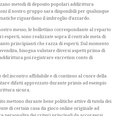
izzano metodi di deposito popolari addirittura
oni il nostro gruppo sara disponibili per qualunque
tematiche riguardano il imbroglio d’azzardo.
ostro messo, le bollettino correspondante al reparto
ri esperti, sono realizzate sopra il centrale meta di
tanto principianti che razza di esperti. Dal momento
avendita, bisogna valutare diversi aspetti prima di
 addirittura poi registrare excretion conto di
 del incontro affidabile e di continuo al cuore della
itare difatti apprezzato durante primis ad esempio
rittura sicura.
ito mettono durante bene politiche attive di tutela dei
te di certain casa da gioco online originale ad
e personalita dei criteri principali da accorgersi