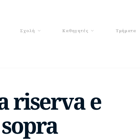
Σχολή
Καθηγητές
Τμήματα
a riserva e
 sopra