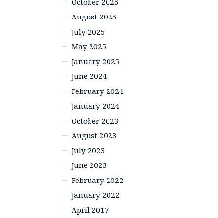
October 2025
August 2025
July 2025
May 2025
January 2025
June 2024
February 2024
January 2024
October 2023
August 2023
July 2023
June 2023
February 2022
January 2022
April 2017