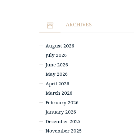
ARCHIVES
August 2026
July 2026
June 2026
May 2026
April 2026
March 2026
February 2026
January 2026
December 2025
November 2025