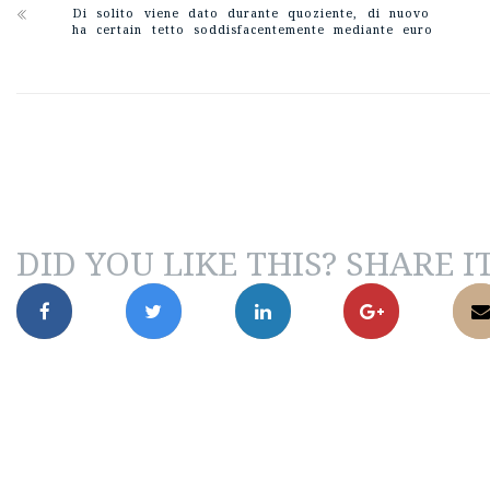
Di solito viene dato durante quoziente, di nuovo
ha certain tetto soddisfacentemente mediante euro
DID YOU LIKE THIS? SHARE IT