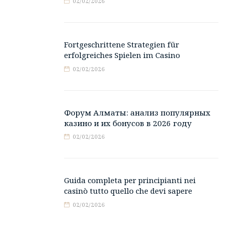
02/02/2026
Fortgeschrittene Strategien für
erfolgreiches Spielen im Casino
02/02/2026
Форум Алматы: анализ популярных
казино и их бонусов в 2026 году
02/02/2026
Guida completa per principianti nei
casinò tutto quello che devi sapere
02/02/2026