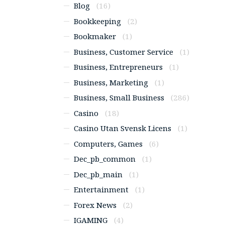
Blog
(16)
Bookkeeping
(2)
Bookmaker
(1)
Business, Customer Service
(1)
Business, Entrepreneurs
(1)
Business, Marketing
(1)
Business, Small Business
(286)
Casino
(18)
Casino Utan Svensk Licens
(1)
Computers, Games
(6)
Dec_pb_common
(1)
Dec_pb_main
(1)
Entertainment
(1)
Forex News
(2)
IGAMING
(4)