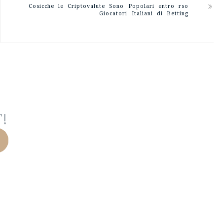
Cosicche le Criptovalute Sono Popolari entro rso
Giocatori Italiani di Betting
!