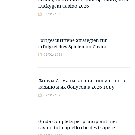
Luckygem Casino 2026
02/02/2026
Fortgeschrittene Strategien für
erfolgreiches Spielen im Casino
02/02/2026
Форум Алматы: анализ популярных
казино и их бонусов в 2026 году
02/02/2026
Guida completa per principianti nei
casinò tutto quello che devi sapere