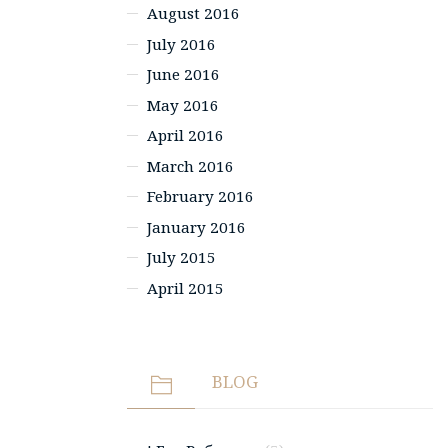
August 2016
July 2016
June 2016
May 2016
April 2016
March 2016
February 2016
January 2016
July 2015
April 2015
BLOG