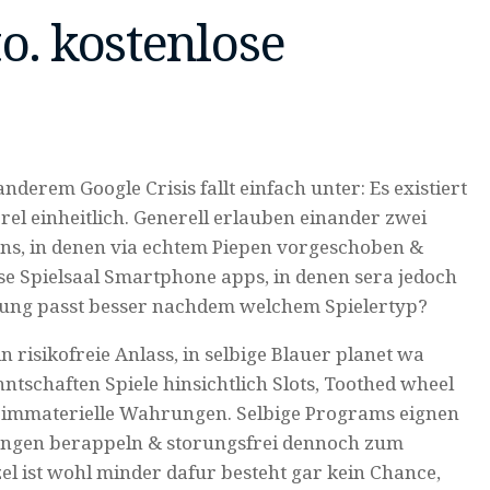
o. kostenlose
derem Google Crisis fallt einfach unter: Es existiert
el einheitlich. Generell erlauben einander zwei
ions, in denen via echtem Piepen vorgeschoben &
se Spielsaal Smartphone apps, in denen sera jedoch
erung passt besser nachdem welchem Spielertyp?
risikofreie Anlass, in selbige Blauer planet wa
tschaften Spiele hinsichtlich Slots, Toothed wheel
h immaterielle Wahrungen. Selbige Programs eignen
rungen berappeln & storungsfrei dennoch zum
l ist wohl minder dafur besteht gar kein Chance,