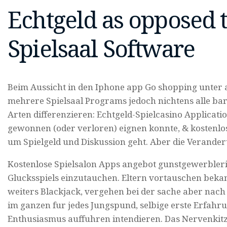
Echtgeld as opposed t
Spielsaal Software
Beim Aussicht in den Iphone app Go shopping unter an
mehrere Spielsaal Programs jedoch nichtens alle barr
Arten differenzieren: Echtgeld-Spielcasino Applicat
gewonnen (oder verloren) eignen konnte, & kostenlo
um Spielgeld und Diskussion geht. Aber die Verand
Kostenlose Spielsalon Apps angebot gunstgewerblerin 
Glucksspiels einzutauchen. Eltern vortauschen bekann
weiters Blackjack, vergehen bei der sache aber nac
im ganzen fur jedes Jungspund, selbige erste Erfah
Enthusiasmus auffuhren intendieren. Das Nervenkitze