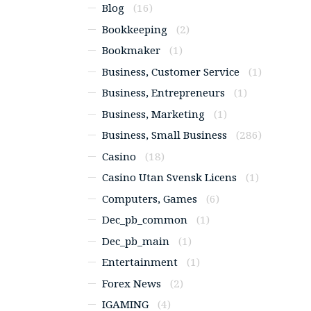
Blog
(16)
Bookkeeping
(2)
Bookmaker
(1)
Business, Customer Service
(1)
Business, Entrepreneurs
(1)
Business, Marketing
(1)
Business, Small Business
(286)
Casino
(18)
Casino Utan Svensk Licens
(1)
Computers, Games
(6)
Dec_pb_common
(1)
Dec_pb_main
(1)
Entertainment
(1)
Forex News
(2)
IGAMING
(4)