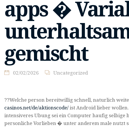
apps � Varia
unterhaltsa
gemischt
02/02/2026
Uncategorized
??Welche person bereitwillig schnell, naturlich weite
casinos.net/de/aktionscode/
ist Android lieber wollen
intensiveres Ubung sei ein Computer haufig selbige 
personliche Vorlieben � unter anderem male nutzt s