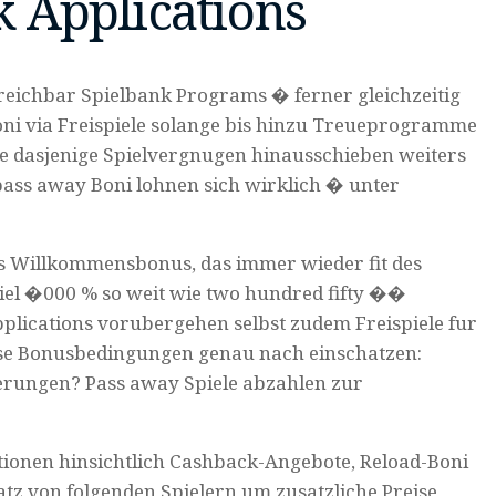
k Applications
Erreichbar Spielbank Programs � ferner gleichzeitig
oni via Freispiele solange bis hinzu Treueprogramme
ige dasjenige Spielvergnugen hinausschieben weiters
ss away Boni lohnen sich wirklich � unter
as Willkommensbonus, das immer wieder fit des
iel �000 % so weit wie two hundred fifty ��
pplications vorubergehen selbst zudem Freispiele fur
iese Bonusbedingungen genau nach einschatzen:
rungen? Pass away Spiele abzahlen zur
tionen hinsichtlich Cashback-Angebote, Reload-Boni
tz von folgenden Spielern um zusatzliche Preise