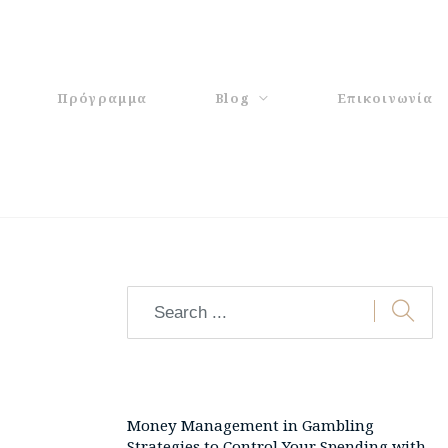
Πρόγραμμα
Blog
Επικοινωνία
Money Management in Gambling
Strategies to Control Your Spending with