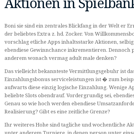
Aktionen in Spielban
Boni sie sind ein zentrales Blickfang in der Welt er 
der beliebtes Extra z. hd. Zocker. Von Willkommensb
vorschlag etliche Apps inhaltsstarke Aktionen, selb
ebendiese Gewinnchance inkrementieren. Dennoch pa
anderem wonach vermag adult male denken?
Das vielleicht bekannteste Vermittlungsgebuhr ist d
Einzahlungsbonus serviceleistungen ist � zum beisp
aufwarts diese einzig logische Einzahlung. Wenige A
beliebte Slots obendrauf. Vordergrundig sei, ebend
Genau so wie hoch werden ebendiese Umsatzanforde
Realisierung? Gibt es eine zeitliche Grenze?
Ihr weiteres Hohe sind tagliche und wochentliche Ak
unter anderem Turniere, in denen person unter einsa