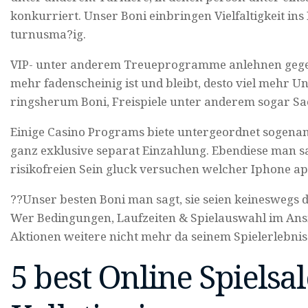
konkurriert. Unser Boni einbringen Vielfaltigkeit i
turnusma?ig.
VIP- unter anderem Treueprogramme anlehnen gegensei
mehr fadenscheinig ist und bleibt, desto viel mehr 
ringsherum Boni, Freispiele unter anderem sogar Sa
Einige Casino Programs biete untergeordnet sogenan
ganz exklusive separat Einzahlung. Ebendiese man sa
risikofreien Sein gluck versuchen welcher Iphone ap
??Unser besten Boni man sagt, sie seien keineswegs d
Wer Bedingungen, Laufzeiten & Spielauswahl im Ansi
Aktionen weitere nicht mehr da seinem Spielerlebni
5 best Online Spielsa