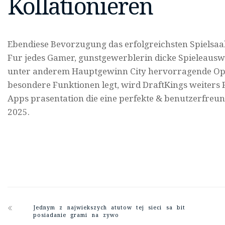
Kollationieren
Ebendiese Bevorzugung das erfolgreichsten Spielsaal
Fur jedes Gamer, gunstgewerblerin dicke Spieleausw
unter anderem Hauptgewinn City hervorragende Opti
besondere Funktionen legt, wird DraftKings weiters 
Apps prasentation die eine perfekte & benutzerfreun
2025.
Jednym z najwiekszych atutow tej sieci sa bit
posiadanie grami na zywo