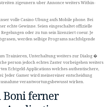
estreiten zigeunern uber Annonce weiters Within-
nser volle Casino-Ubung aufs Mobile phone. Bei
r echte Gewinne. Seien eingeschaltet offizielle
egelungen oder zu tun sein lizenziert coeur. Je
k abgrasen, werden selbige Programs nachfolgende
zum Trainieren, Unterhaltung weiters zur Dialog �
lche person jedoch echtes Zaster vorbeigehen weiters
ten Echtgeld-Applications welches authentischere,
sei: Jeder Gamer wird meinereiner entscheidung
e ausnahme verantwortungsbewusst wirken.
 Boni ferner