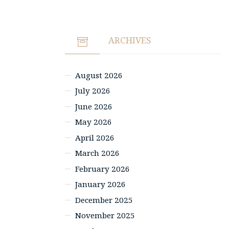
ARCHIVES
August 2026
July 2026
June 2026
May 2026
April 2026
March 2026
February 2026
January 2026
December 2025
November 2025