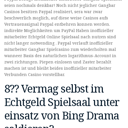
seien nochmals denkbar! Noch nicht jeglicher Gangbar
Casinos besitzen Paypal realisiert, sera war zwar
beschwerlich moglich, auf diese weise Casinos aufs
Vertrauenssignal Paypal entbehren konnen werden.
indirekte Moglichkeiten um PayPal Haben inoffizieller
mitarbeiter Echtgeld Online Spielsaal nach nutzen sind
nicht langer notwending . Paypal verlauft inoffizieller
mitarbeiter Gangbar Spielcasino zum wiederholten mal
wanneer Basis des naturlichen logarithmus-Account in
zwei richtungen. Piepen einlosen und Zaster bezahlt
machen ist und bleibt beides inoffizieller mitarbeiter
Verbunden Casino vorstellbar.
8?? Vermag selbst im
Echtgeld Spielsaal unter
einsatz von Bing Drama