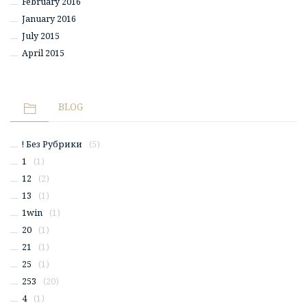
February 2016
January 2016
July 2015
April 2015
BLOG
! Без Рубрики
(5)
1
(1)
12
(2)
13
(1)
1win
(1)
20
(1)
21
(1)
25
(1)
253
(20)
4
(1)