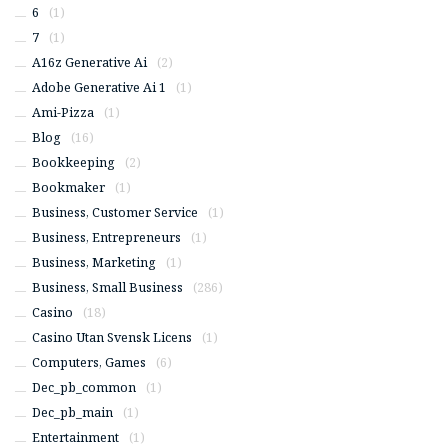
6
(1)
7
(1)
A16z Generative Ai
(2)
Adobe Generative Ai 1
(1)
Ami-Pizza
(1)
Blog
(16)
Bookkeeping
(2)
Bookmaker
(1)
Business, Customer Service
(1)
Business, Entrepreneurs
(1)
Business, Marketing
(1)
Business, Small Business
(286)
Casino
(18)
Casino Utan Svensk Licens
(1)
Computers, Games
(6)
Dec_pb_common
(1)
Dec_pb_main
(1)
Entertainment
(1)