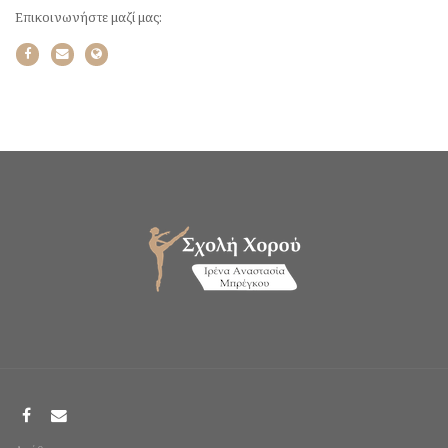
Επικοινωνήστε μαζί μας: