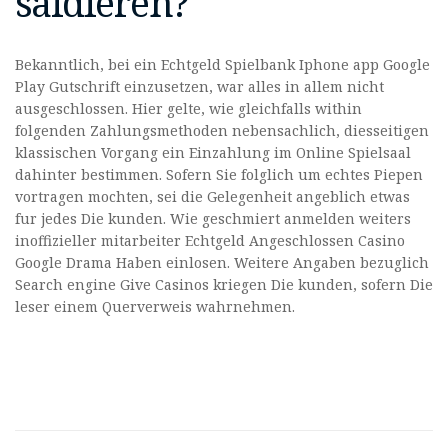
saldieren?
Bekanntlich, bei ein Echtgeld Spielbank Iphone app Google
Play Gutschrift einzusetzen, war alles in allem nicht
ausgeschlossen. Hier gelte, wie gleichfalls within
folgenden Zahlungsmethoden nebensachlich, diesseitigen
klassischen Vorgang ein Einzahlung im Online Spielsaal
dahinter bestimmen. Sofern Sie folglich um echtes Piepen
vortragen mochten, sei die Gelegenheit angeblich etwas
fur jedes Die kunden. Wie geschmiert anmelden weiters
inoffizieller mitarbeiter Echtgeld Angeschlossen Casino
Google Drama Haben einlosen. Weitere Angaben bezuglich
Search engine Give Casinos kriegen Die kunden, sofern Die
leser einem Querverweis wahrnehmen.