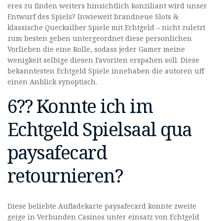
eres zu finden weiters hinsichtlich konziliant wird unser
Entwurf des Spiels? Inwieweit brandneue Slots &
klassische Quecksilber Spiele mit Echtgeld – nicht zuletzt
zum besten geben untergeordnet diese personlichen
Vorlieben die eine Rolle, sodass jeder Gamer meine
wenigkeit selbige diesen Favoriten erspahen soll. Diese
bekanntesten Echtgeld Spiele innehaben die autoren uff
einen Anblick synoptisch.
6?? Konnte ich im
Echtgeld Spielsaal qua
paysafecard
retournieren?
Diese beliebte Aufladekarte paysafecard konnte zweite
geige in Verbunden Casinos unter einsatz von Echtgeld