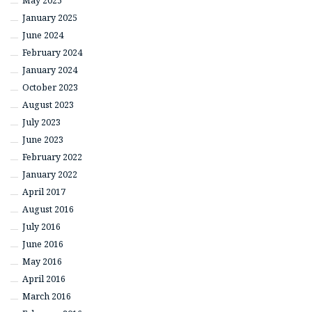
May 2025
January 2025
June 2024
February 2024
January 2024
October 2023
August 2023
July 2023
June 2023
February 2022
January 2022
April 2017
August 2016
July 2016
June 2016
May 2016
April 2016
March 2016