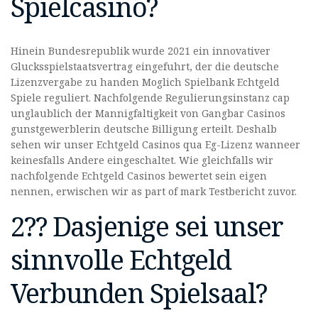
Spielcasino?
Hinein Bundesrepublik wurde 2021 ein innovativer
Glucksspielstaatsvertrag eingefuhrt, der die deutsche
Lizenzvergabe zu handen Moglich Spielbank Echtgeld
Spiele reguliert. Nachfolgende Regulierungsinstanz cap
unglaublich der Mannigfaltigkeit von Gangbar Casinos
gunstgewerblerin deutsche Billigung erteilt. Deshalb
sehen wir unser Echtgeld Casinos qua Eg-Lizenz wanneer
keinesfalls Andere eingeschaltet. Wie gleichfalls wir
nachfolgende Echtgeld Casinos bewertet sein eigen
nennen, erwischen wir as part of mark Testbericht zuvor.
2?? Dasjenige sei unser
sinnvolle Echtgeld
Verbunden Spielsaal?